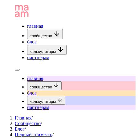
главная
сообщество
блог
калькуляторы
партнёрам
главная
сообщество
блог
калькуляторы
партнёрам
Главная
/
Сообщество
/
Блог
/
Первый триместр
/