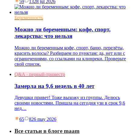
59
13
28 jul 2026
Беременность
Можно ли беременным: кофе, спорт,
лекарства: что нельзя
Можно ли беременным кофе, спорт, баню, перелёты,
красить волосы? Разбираем по пунктам: да, нет или с
ограничениями, со ссылками на клинреки. Проверьте
свой список.
Q&A · первый-триместр
Замерла на 9,6 недель в 40 лет
Девушки привет! Тоже выхожу из группы. Делюсь
своими новостями. Пришла на сегодня узи в срок 9,6
нед…
65
8
26 may 2026
Все статьи в блоге maam