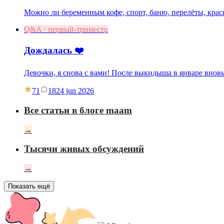
Можно ли беременным кофе, спорт, баню, перелёты, краси
Q&A · первый-триместр
Дождалась ❤️
Девочки, я снова с вами! После выкидыша в январе вновь
71
18
24 jun 2026
Все статьи в блоге maam
→
Тысячи живых обсуждений
→
Показать ещё