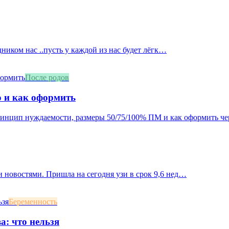
дником нас ..пусть у каждой из нас будет лёгк…
После родов
о и как оформить
принцип нуждаемости, размеры 50/75/100% ПМ и как оформить че
 новостями. Пришла на сегодня узи в срок 9,6 нед…
Беременность
а: что нельзя