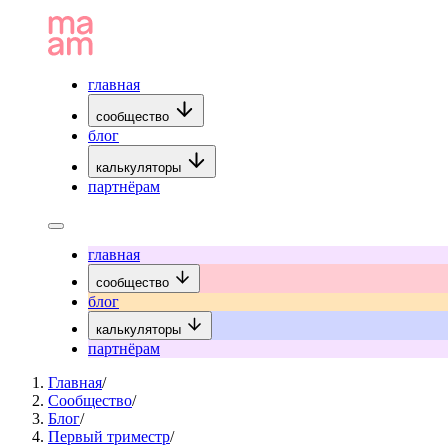
главная
сообщество
блог
калькуляторы
партнёрам
главная
сообщество
блог
калькуляторы
партнёрам
Главная
/
Сообщество
/
Блог
/
Первый триместр
/