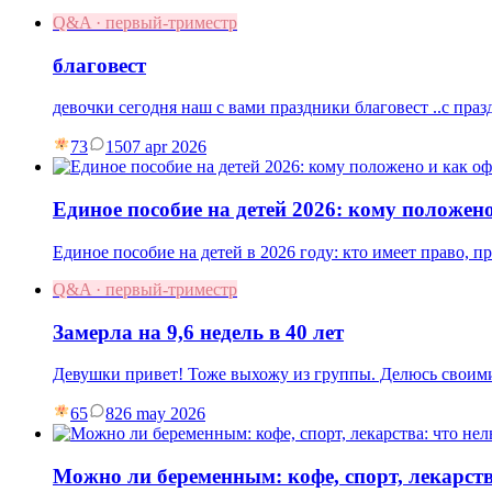
Q&A · первый-триместр
благовест
девочки сегодня наш с вами праздники благовест ..с праз
73
15
07 apr 2026
Единое пособие на детей 2026: кому положен
Единое пособие на детей в 2026 году: кто имеет право, 
Q&A · первый-триместр
Замерла на 9,6 недель в 40 лет
Девушки привет! Тоже выхожу из группы. Делюсь своими
65
8
26 may 2026
Можно ли беременным: кофе, спорт, лекарств