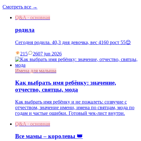
Смотреть все →
Q&A · основная
родила
Сегодня родила. 40,3 дня девочка, вес 4160 рост 55😌
215
26
07 jun 2026
Имена для малыша
Как выбрать имя ребёнку: значение,
отчество, святцы, мода
Как выбрать имя ребёнку и не пожалеть: созвучие с
отчеством, значение имени, имена по святцам, мода по
годам и частые ошибки. Готовый чек-лист внутри.
Q&A · основная
Все мамы – королевы 👑