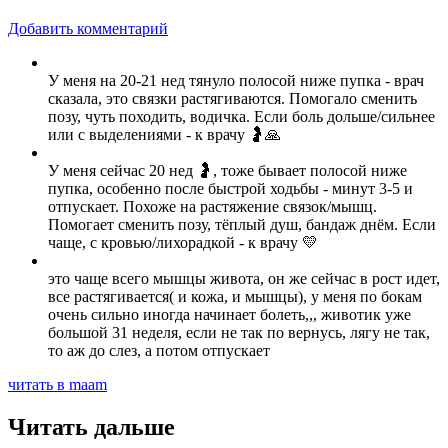
Добавить комментарий
У меня на 20-21 нед тянуло полосой ниже пупка - врач
сказала, это связки растягиваются. Помогало сменить
позу, чуть походить, водичка. Если боль дольше/сильнее
или с выделениями - к врачу 🤰🙏
У меня сейчас 20 нед 🤰, тоже бывает полосой ниже
пупка, особенно после быстрой ходьбы - минут 3-5 и
отпускает. Похоже на растяжение связок/мышц.
Помогает сменить позу, тёплый душ, бандаж днём. Если
чаще, с кровью/лихорадкой - к врачу 💛
это чаще всего мышцы живота, он же сейчас в рост идет,
все растягивается( и кожа, и мышцы), у меня по бокам
очень сильно иногда начинает болеть,,, животик уже
большой 31 неделя, если не так по вернусь, лягу не так,
то аж до слез, а потом отпускает
читать в maam
Читать дальше