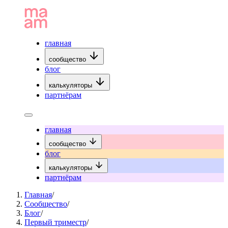
главная
сообщество
блог
калькуляторы
партнёрам
главная
сообщество
блог
калькуляторы
партнёрам
Главная
/
Сообщество
/
Блог
/
Первый триместр
/