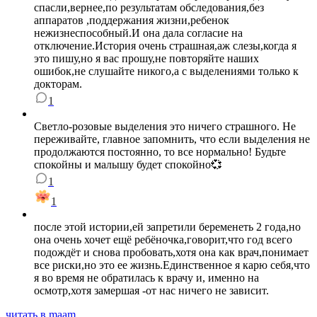
спасли,вернее,по результатам обследования,без
аппаратов ,поддержания жизни,ребенок
нежизнеспособный.И она дала согласие на
отключение.История очень страшная,аж слезы,когда я
это пишу,но я вас прошу,не повторяйте наших
ошибок,не слушайте никого,а с выделениями только к
докторам.
1
Светло-розовые выделения это ничего страшного. Не
переживайте, главное запомнить, что если выделения не
продолжаются постоянно, то все нормально! Будьте
спокойны и малышу будет спокойно💞
1
1
после этой истории,ей запретили беременеть 2 года,но
она очень хочет ещё ребёночка,говорит,что год всего
подождёт и снова пробовать,хотя она как врач,понимает
все риски,но это ее жизнь.Единственное я карю себя,что
я во время не обратилась к врачу и, именно на
осмотр,хотя замершая -от нас ничего не зависит.
читать в maam