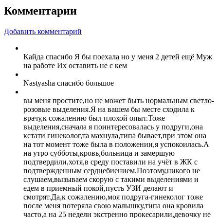
Комментарии
Добавить комментарий
Кайда спасибо Я бы поехала но у меня 2 детей ещё Муж
на работе Их оставить не с кем
Nastyasha спасибо большое
вы меня простите,но не может быть нормальным светло-
розовые выделения.Я на вашем бы месте сходила к
врачу,к сожалению был плохой опыт.Тоже
выделения,сначала я поинтересовалась у подруги,она
кстати гинеколог,та махнула,типа бывает,при этом она
на тот момент тоже была в положении,я успокоилась.А
на утро субботы,кровь,больница и замершую
подтвердили,хотя,в среду поставили на учёт в ЖК с
подтвержденным сердцебиением.Поэтому,никого не
слушаем,вызываем скорую с такими выделениями и
едем в приемный покой,пусть УЗИ делают и
смотрят.Да,к сожалению,моя подруга-гинеколог тоже
после меня потеряла свою малышку,типа она кровила
часто,а на 25 недели экстренно прокесарили,девочку не