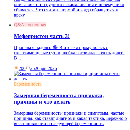
они зависят от грудного вскармливания и почему цикл
сбивается. Что считать нормой и когда обращаться к
врачу.
Q&A · основная
Мефепристон часть 3!
Пропала я надолго 😂 В итоге я промучилась с
схватками целые сутки, шейка готовилась очень долго.
В …
206
25
26 jun 2026
Беременность
Замершая беременность: признаки,
причины и что делать
Замершая беременность: признаки и симптомы, частые
причины, как ставят диагноз и какая тактика. Бережно о
восстановлении и следующей беременности.