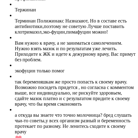
Тержинан
Терминан Полижинакс Назназают, Но в составе есть
антибиотики,поэтому не советую Лучше поставить
клотримазол,эко-фуцин,пимафуцин можно!
Вам нужно к врачу, а не заниматься самолечением.
Нужно взять мазок и по результатам уже лечить.
Приходите к ЖК и идете к дежурному врачу, Вас примут
без проблем.
экофуцин только помог
так беременяшкам же просто попасть к своему врачу.
Возможно посидеть придется , но согласна с комментом
выше, все индивидуально, не рискуйте здоровьем,
сдайте мазок платно и с результатом придите к своему
врачу, что бы время сэкономить
а откуда вы знаете что точно молочница? бред слушать
чьи-то советы,у всех организм разный и беременность
протекает по разному. Не ленитесь сходите к своему
врачу