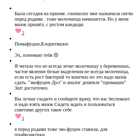
Была сегодня на приеме. гинеколог мне назначила свечи
перед родами . тоже молочница начинается. Но у меня
мазок пришёл, с ростом кандиды
2
Пимафуцин,Клоритмазоо
Эх, понимаю тебя 😣
Я читала что не всегда лечат молочницу у беременных,
частое явление белые выделения не всегда молочница,
если есть рост бактерий то конечно но это надо мазок
сдать. "экофуцин Дуо" и аналог дешевле "примацин"
3шт достаточно.
Вы лучше сходите и сообщите врачу, что вас беспокоит
и надо взять мазок Сидеть ждать и пользоваться
советами других такое себе
1
я перед родами тоже эко-фуцин ставила, для
профилактики