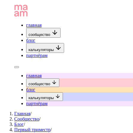
главная
сообщество
блог
калькуляторы
партнёрам
главная
сообщество
блог
калькуляторы
партнёрам
Главная
/
Сообщество
/
Блог
/
Первый триместр
/