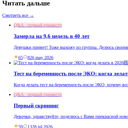
Читать дальше
Смотреть все →
Q&A · первый-триместр
Замерла на 9,6 недель в 40 лет
Девушки привет! Тоже выхожу из группы. Делюсь своими
65
8
26 may 2026
П
Тест на беременность после ЭКО: когда делат
Когда делать тест на беременность после ЭКО, почему в
Q&A · первый-триместр
Первый скрининг
Девочки, здравствуйте, поделюсь с Вами прекрасной нов
59
13
28 jul 2026