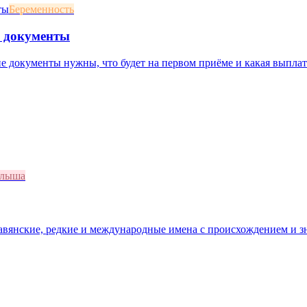
Беременность
и документы
ие документы нужны, что будет на первом приёме и какая выплат
алыша
лавянские, редкие и международные имена с происхождением и з