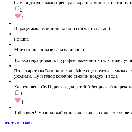
Самый допустимый препарат парацетамол и детский нур
2
2
Парацетамол или нош па (она снимает спазмы)
но шпа
Мне ношпа снимает спазм хорошо,
Только парацетамол. Нурофен, даже детский, все же лучш
По лекарствам Вам написали. Мне еще помогала музыка о
уходили. Ну и плюс конечно свежий воздух и вода.
Ya_beremenna96 Нурофен для детей (ибупрофен) не рекоме
1
1
Tatimama🪷 Участковый гинеколог так сказала.Но лучше 
читать в maam