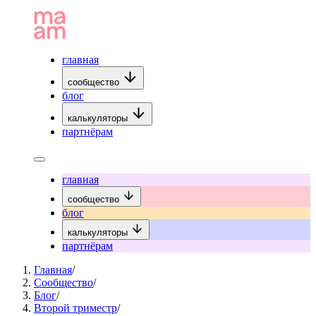
главная
сообщество
блог
калькуляторы
партнёрам
главная
сообщество
блог
калькуляторы
партнёрам
Главная
/
Сообщество
/
Блог
/
Второй триместр
/