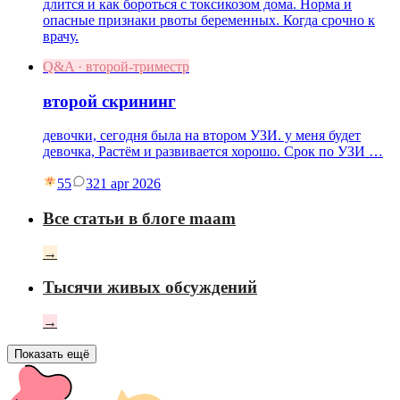
длится и как бороться с токсикозом дома. Норма и
опасные признаки рвоты беременных. Когда срочно к
врачу.
Q&A · второй-триместр
второй скрининг
девочки, сегодня была на втором УЗИ. у меня будет
девочка, Растём и развивается хорошо. Срок по УЗИ …
55
3
21 apr 2026
Все статьи в блоге maam
→
Тысячи живых обсуждений
→
Показать ещё