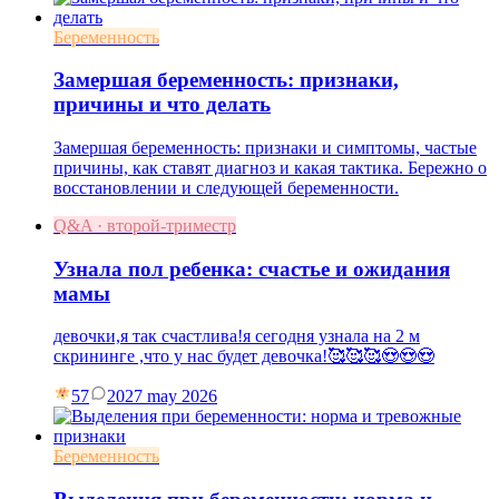
Беременность
Замершая беременность: признаки,
причины и что делать
Замершая беременность: признаки и симптомы, частые
причины, как ставят диагноз и какая тактика. Бережно о
восстановлении и следующей беременности.
Q&A · второй-триместр
Узнала пол ребенка: счастье и ожидания
мамы
девочки,я так счастлива!я сегодня узнала на 2 м
скрининге ,что у нас будет девочка!🥰🥰🥰😍😍😍
57
20
27 may 2026
Беременность