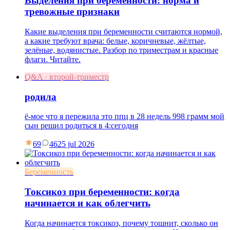
Выделения при беременности: норма и
тревожные признаки
Какие выделения при беременности считаются нормой,
а какие требуют врача: белые, коричневые, жёлтые,
зелёные, водянистые. Разбор по триместрам и красные
флаги. Читайте.
Q&A · второй-триместр
родила
ё-мое что я пережила это ппц в 28 недель 998 грамм мой
сын решил родиться в 4:сегодня
69
46
25 jul 2026
Беременность
Токсикоз при беременности: когда
начинается и как облегчить
Когда начинается токсикоз, почему тошнит, сколько он