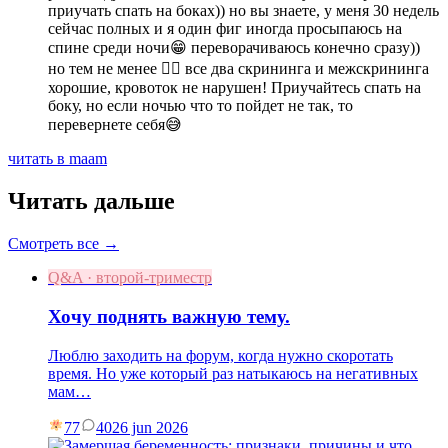
приучать спать на боках)) но вы знаете, у меня 30 недель
сейчас полных и я один фиг иногда просыпаюсь на
спине среди ночи😁 переворачиваюсь конечно сразу))
но тем не менее 🤷‍♀️ все два скрининга и межскрининга
хорошие, кровоток не нарушен! Приучайтесь спать на
боку, но если ночью что то пойдет не так, то
перевернете себя😅
читать в maam
Читать дальше
Смотреть все →
Q&A · второй-триместр
Хочу поднять важную тему.
Люблю заходить на форум, когда нужно скоротать
время. Но уже который раз натыкаюсь на негативных
мам…
77
40
26 jun 2026