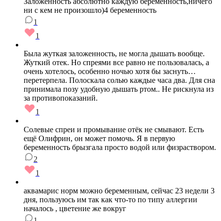
Заложенность абсолютно каждую беременность,ничего
ни с кем не произошло)4 беременность
1
1
Была жуткая заложенность, не могла дышать вообще.
Жуткий отек. Но спреями все равно не пользовалась, а
очень хотелось, особенно ночью хотя бы заснуть…
перетерпела. Полоскала солью каждые часа два. Для сна
принимала позу удобную дышать ртом.. Не рискнула из
за противопоказаний.
1
Солевые спреи и промывание отёк не смывают. Есть
ещё Олифрин, он может помочь. Я в первую
беременность брызгала просто водой или физраствором.
2
1
аквамарис норм можно беременным, сейчас 23 недели 3
дня, пользуюсь им так как что-то по типу аллергии
началось , цветение же вокруг
1