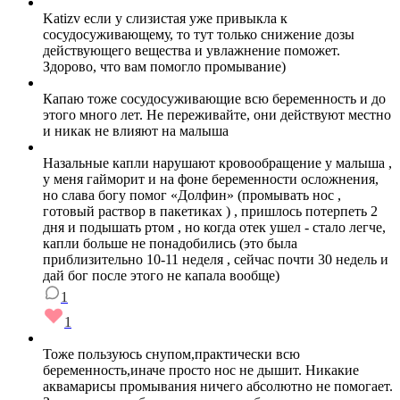
Katizv если у слизистая уже привыкла к
сосудосуживающему, то тут только снижение дозы
действующего вещества и увлажнение поможет.
Здорово, что вам помогло промывание)
Капаю тоже сосудосуживающие всю беременность и до
этого много лет. Не переживайте, они действуют местно
и никак не влияют на малыша
Назальные капли нарушают кровообращение у малыша ,
у меня гайморит и на фоне беременности осложнения,
но слава богу помог «Долфин» (промывать нос ,
готовый раствор в пакетиках ) , пришлось потерпеть 2
дня и подышать ртом , но когда отек ушел - стало легче,
капли больше не понадобились (это была
приблизительно 10-11 неделя , сейчас почти 30 недель и
дай бог после этого не капала вообще)
1
1
Тоже пользуюсь снупом,практически всю
беременность,иначе просто нос не дышит. Никакие
аквамарисы промывания ничего абсолютно не помогает.