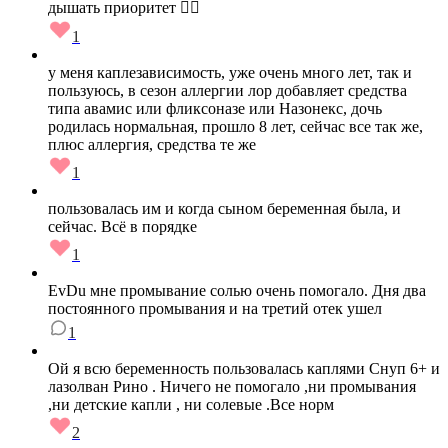
дышать приоритет ✌🏻
1
у меня каплезависимость, уже очень много лет, так и
пользуюсь, в сезон аллергии лор добавляет средства
типа авамис или фликсоназе или Назонекс, дочь
родилась нормальная, прошло 8 лет, сейчас все так же,
плюс аллергия, средства те же
1
пользовалась им и когда сыном беременная была, и
сейчас. Всё в порядке
1
EvDu мне промывание солью очень помогало. Дня два
постоянного промывания и на третий отек ушел
1
Ой я всю беременность пользовалась каплями Снуп 6+ и
лазолван Рино . Ничего не помогало ,ни промывания
,ни детские капли , ни солевые .Все норм
2