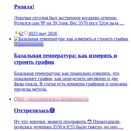
Родила!
Девочки сегодня был экстренное кесарево сечение.
Родился сын 🩵 на 39,3дня. Вес 3570 рост 52см рада …
62
30
23 may 2026
Планирование
Базальная температура: как измерять и
строить график
Базальная температура: как правильно измерять, что
показывает график, как определить овуляцию и две
фазы цикла. В статье есть примеры графиков и описаны
пределы метода.
Q&A · рассказываем-о-беременности
Отстрелялась😅
Ну что девочки, можете поздравить 🥹 Прокесарили,
родилась доченька 3550 в 8:55 Было тяжело, но оно …