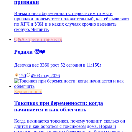
признаки
Внематочная беременность: первые симптомы и
признаки, почему тест положительный, как её выявляют
по ХГЧ и УЗИ и в каких случаях срочно вызывать
скорую. Читайте.
Q&A · третий-триместр
Родила 🥹❤️
Девочка вес 3360 рост 52 сегодня в 11:15💞
150
45
03 may 2026
Беременность
Токсикоз при беременности: когда
начинается и как облегчить
Когда начинается токсикоз, почему тошнит, сколько он
длится и как бороться с токсикозом дома. Норма и
опасные признаки рвоты беременных. Когда срочно к