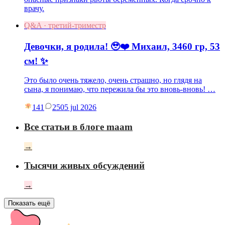
врачу.
Q&A · третий-триместр
Девочки, я родила! 🥹❤️ Михаил, 3460 гр, 53
см! ✨
Это было очень тяжело, очень страшно, но глядя на
сына, я понимаю, что пережила бы это вновь-вновь! …
141
25
05 jul 2026
Все статьи в блоге maam
→
Тысячи живых обсуждений
→
Показать ещё