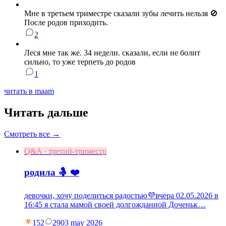
Мне в третьем триместре сказали зубы лечить нельзя 🚫
После родов приходить.
2
Леся мне так же. 34 недели. сказали, если не болит
сильно, то уже терпеть до родов
1
читать в maam
Читать дальше
Смотреть все →
Q&A · третий-триместр
родила 🤱 ❤️
девочки, хочу поделиться радостью💜вчера 02.05.2026 в
16:45 я стала мамой своей долгожданной Доченьк…
152
29
03 may 2026