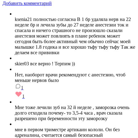
Добавить комментарий
ksenia21 полностью согласна В 1 бр удаляла нерв на 22
неделе бр и лечила зубы до 27 неделе анестезии ток и
спасала и ничего страшного не произошло сказали
анестезия может повлиять в плане ребенок может
сегодня быть более активный чем обычно сейчас моей
малышке 1.8 годика и все хорошо тьфу тьфу тьфу Так же
делаем все прививки
skier03 все верно ! Терпим ))
Нет, наоборот врачи рекомендуют с анестезию, чтоб
меньше нервов было
1
1
Мне тоже лечили зуб на 32 й неделе , заморозка очень
долго отходила почему- то 3,5-4 часа , врач сказала
разрешено при беременности эту заморозку
мне в первом триместре артикаин кололи. Он без
адреналина, считается самый безопасный