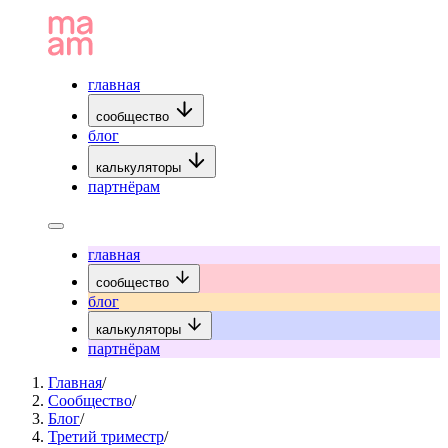
главная
сообщество
блог
калькуляторы
партнёрам
главная
сообщество
блог
калькуляторы
партнёрам
Главная
/
Сообщество
/
Блог
/
Третий триместр
/