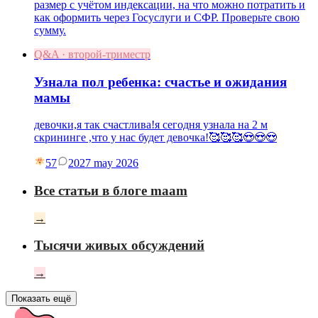
размер с учётом индексации, на что можно потратить и
как оформить через Госуслуги и СФР. Проверьте свою
сумму.
Q&A · второй-триместр
Узнала пол ребенка: счастье и ожидания
мамы
девочки,я так счастлива!я сегодня узнала на 2 м
скрининге ,что у нас будет девочка!🥰🥰🥰😍😍😍
57
20
27 may 2026
Все статьи в блоге maam
→
Тысячи живых обсуждений
→
Показать ещё