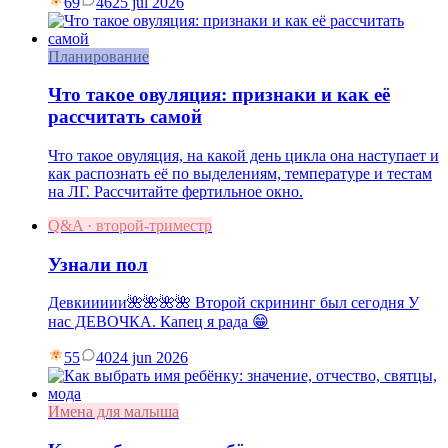
69
46
25 jul 2026
Планирование
Что такое овуляция: признаки и как её
рассчитать самой
Что такое овуляция, на какой день цикла она наступает и
как распознать её по выделениям, температуре и тестам
на ЛГ. Рассчитайте фертильное окно.
Q&A · второй-триместр
Узнали пол
Девкиииии🌺🌺🌺🌺 Второй скрининг был сегодня У
нас ДЕВОЧКА. Капец я рада 😁
55
40
24 jun 2026
Имена для малыша