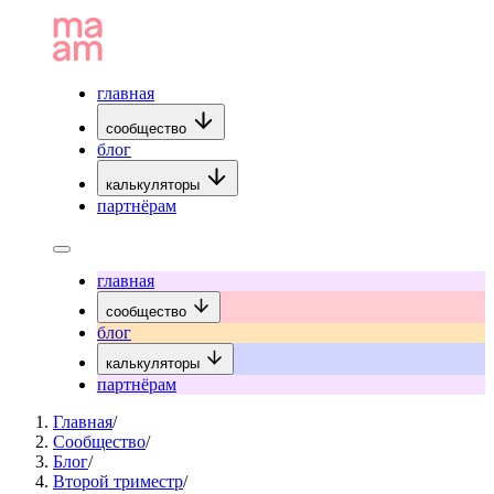
главная
сообщество
блог
калькуляторы
партнёрам
главная
сообщество
блог
калькуляторы
партнёрам
Главная
/
Сообщество
/
Блог
/
Второй триместр
/