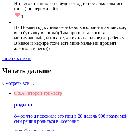
Ни чего страшного не будет от одной безалкогольного
пива ) не переживайте
1
На Новый год купила себе безалкогольное шампанское,
всю бутылку выпила)) Там процент алкоголя
минимальный , и никак уж точно не навредит ребенку!
В квасе и кефире тоже есть минимальный процент
алкоголя и чего)))
читать в maam
Читать дальше
Смотреть все →
Q&A · второй-триместр
родила
ё-мое что я пережила это ппц в 28 недель 998 грамм мой
сын решил родиться в 4:сегодня