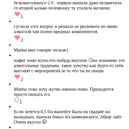
безалкогольного 2 б . первую выпила даже незаметила
со второй ьолько половинку тк уталила желание
1
гуглила этот вопрос и решила не рисковать по мимо
алкоголя там полно вредных компонентов
3
Marina мне говорят нельзя (
нафиг пиво купи,что нибудь вкусное 🙄не понимаю эти
алкогольные традиции, такое чувство как будто-то тебя
выгонят с мероприятия за то что ты не пьешь
3
Marina тоже хочу жутко именно пиво. Приходится
просто нюхать его
1
Если хочется 0,5 б/а выпейте Была на свадьбе на
выходных, выпила бокал б/а шампанского, Абрау лайт
Очень вкусно 🤭