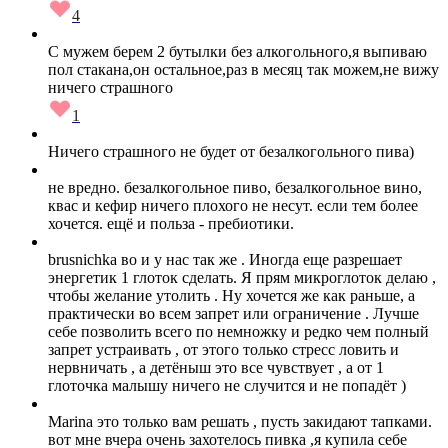
4
С мужем берем 2 бутылки без алкогольного,я выпиваю
пол стакана,он остальное,раз в месяц так можем,не вижу
ничего страшного
1
Ничего страшного не будет от безалкогольного пива)
не вредно. безалкогольное пиво, безалкогольное вино,
квас и кефир ничего плохого не несут. если тем более
хочется. ещё и польза - пребиотики.
brusnichka во и у нас так же . Иногда еще разрешает
энергетик 1 глоток сделать. Я прям микроглоток делаю ,
чтобы желание утолить . Ну хочется же как раньше, а
практически во всем запрет или ограничение . Лучше
себе позволить всего по немножку и редко чем полный
запрет устраивать , от этого только стресс ловить и
нервничать , а детёныш это все чувствует , а от 1
глоточка малышу ничего не случится и не попадёт )
Marina это только вам решать , пусть закидают тапками.
вот мне вчера очень захотелось пивка ,я купила себе