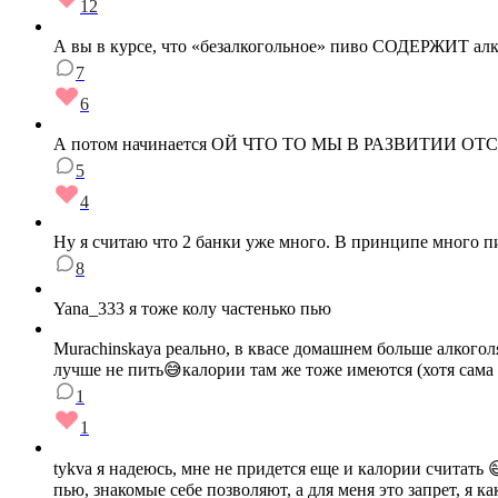
12
А вы в курсе, что «безалкогольное» пиво СОДЕРЖИТ алко
7
6
А потом начинается ОЙ ЧТО ТО МЫ В РАЗВИТИИ О
5
4
Ну я считаю что 2 банки уже много. В принципе много пи
8
Yana_333 я тоже колу частенько пью
Murachinskaya реально, в квасе домашнем больше алкоголя
лучше не пить😅калории там же тоже имеются (хотя сама 
1
1
tykva я надеюсь, мне не придется еще и калории считать 
пью, знакомые себе позволяют, а для меня это запрет, я 