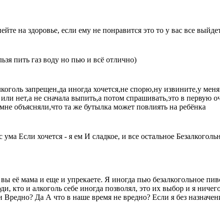
пейте на здоровье, если ему не понравится это то у вас все выйд
ьзя пить газ воду но пью и всё отлично)
оголь запрещен,да иногда хочется,не спорю,ну извините,у меня 
о или нет,а не сначала выпить,а потом спрашивать,это в первую 
 мне объясняли,что та же бутылка может повлиять на ребёнка
 с ума Если хочется - я ем И сладкое, и все остальное Безалкогол
 вы её мама и еще и упрекаете. Я иногда пью безалкогольное пив
, кто и алкоголь себе иногда позволял, это их выбор и я ничего 
ки Вредно? Да А что в наше время не вредно? Если я без назначен