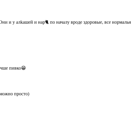
я Они и у алkашей и нар🐈 по началу вроде здоровые, все нормал
лучше пивко😁
зможно просто)