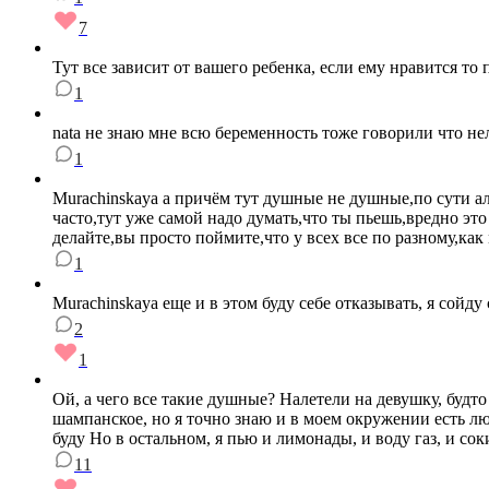
7
Тут все зависит от вашего ребенка, если ему нравится то 
1
nata не знаю мне всю беременность тоже говорили что нел
1
Murachinskaya а причём тут душные не душные,по сути алк
часто,тут уже самой надо думать,что ты пьешь,вредно эт
делайте,вы просто поймите,что у всех все по разному,как
1
Murachinskaya еще и в этом буду себе отказывать, я сойду
2
1
Ой, а чего все такие душные? Налетели на девушку, будто
шампанское, но я точно знаю и в моем окружении есть люди
буду Но в остальном, я пью и лимонады, и воду газ, и со
11