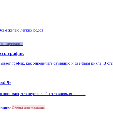
 Всем желаю легких родов !
ланирование
ить график
азывает график, как определить овуляцию и две фазы цикла. В ст
см! ✨
, я понимаю, что пережила бы это вновь-вновь! …
Имена для малыша