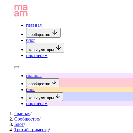
главная
сообщество
блог
калькуляторы
партнёрам
главная
сообщество
блог
калькуляторы
партнёрам
Главная
/
Сообщество
/
Блог
/
Третий триместр
/