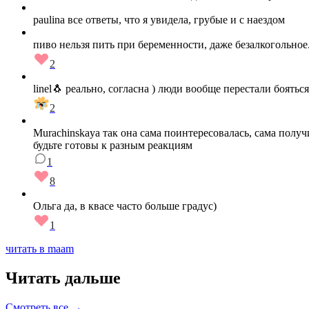
paulina все ответы, что я увидела, грубые и с наездом
пиво нельзя пить при беременности, даже безалкогольное
2
linel🐧 реально, согласна ) люди вообще перестал
2
Murachinskaya так она сама поинтересовалась, сама получ
будьте готовы к разным реакциям
1
8
Ольга да, в квасе часто больше градус)
1
читать в maam
Читать дальше
Смотреть все →