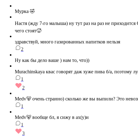
Мурка 🤣
Настя (жду 7-го малыша) ну тут раз на раз не приходитс
чего стоят🥵
здравствуй, много газированных напитков нельзя
2
Ну как бы дело ваше ) нам то, что))
Murachinskaya квас говорят даж хуже пива б/а, поэтому 
1
2
Medv🐻 очень странно) сколько же вы выпили? Это нево
1
Medv🐻 вообще бл, я сижу в ах(у)и
1
3