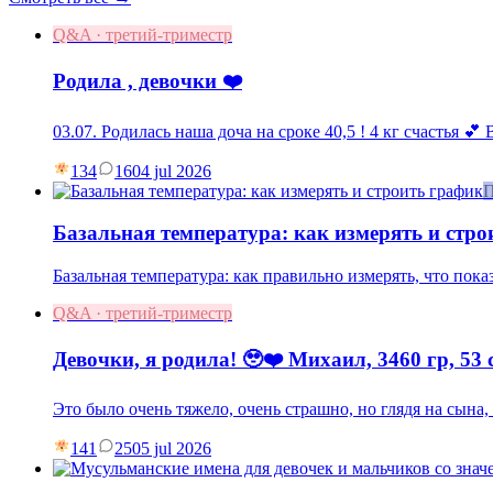
Q&A · третий-триместр
Родила , девочки ❤️
03.07. Родилась наша доча на сроке 40,5 ! 4 кг счастья 💕
134
16
04 jul 2026
П
Базальная температура: как измерять и стро
Базальная температура: как правильно измерять, что пок
Q&A · третий-триместр
Девочки, я родила! 🥹❤️ Михаил, 3460 гр, 53 
Это было очень тяжело, очень страшно, но глядя на сына
141
25
05 jul 2026