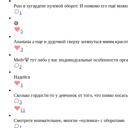
Puss в хугардене нулевой оборот. И помимо его ещё можн
1
😅
5
Anastasia а еще и дудочкой сверху затянуться мммм красот
3
Medv🐻 тут либо у вас индивидуальные особенности орг
2
Надейся
1
Сколько гордости-то у девчонок от того, что пивко посас
3
11
Смотрите внимательнее, многие «нулевки» с оборотами
1