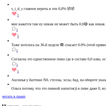
s_i_d_s главное верить в эти 0,0% 🤣🤣
1
мне кажется там ну никак не может быть 0,0😅 как никак п
1
5
Тоже хотелось на 36-й неделе 🙈 спасает 0.0% (чтоб прямо
1
Согласна это единственное пиво где в составе 0,0 алко, 
1
1
Аксинья у балтики N0, стеллы, эссы, бад, на обороте указ
Ольга потому, что это пивной напиток)) в пиве даже 0, в
читать в maam