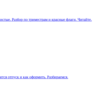
истые. Разбор по триместрам и красные флаги. Читайте.
ится отпуск и как оформить. Разбираемся.