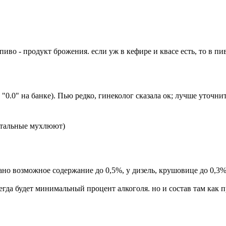
иво - продукт брожения. если уж в кефире и квасе есть, то в пи
 "0.0" на банке). Пью редко, гинеколог сказала ок; лучше уточни
остальные мухлюют)
ано возможное содержание до 0,5%, у дизель, крушовице до 0,3% х
сегда будет минимальный процент алкоголя. но и состав там как