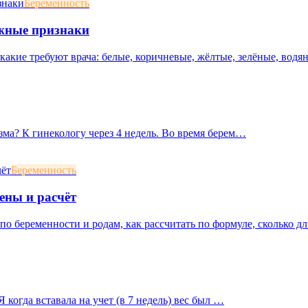
Беременность
ожные признаки
акие требуют врача: белые, коричневые, жёлтые, зелёные, водян
ма? К гинекологу через 4 недель. Во время берем…
Беременность
ены и расчёт
о беременности и родам, как рассчитать по формуле, сколько дл
 когда вставала на учет (в 7 недель) вес был …