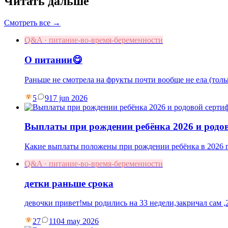
Читать дальше
Смотреть все →
Q&A · питание-во-время-беременности
О питании😋
Раньше не смотрела на фрукты почти вообще не ела (толь
5
9
17 jun 2026
Выплаты при рождении ребёнка 2026 и родо
Какие выплаты положены при рождении ребёнка в 2026 г
Q&A · питание-во-время-беременности
детки раньше срока
девочки привет!мы родились на 33 недели,закричал сам ,2
27
11
04 may 2026