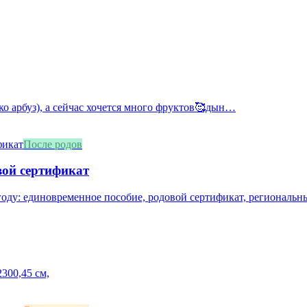
ко арбуз), а сейчас хочется много фруктов🥰дын…
После родов
вой сертификат
оду: единовременное пособие, родовой сертификат, региональны
300,45 см,