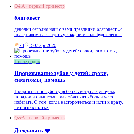
Q&A · первый-триместр
благовест
девочки сегодня наш с вами праздники благовест ..с
праздником нас ..пусть у каждой из нас будет лёгк…
73
15
07 apr 2026
После родов
Прорезывание зубов у детей: сроки,
симптомы, помощь
Прорезывание зубов у ребёнка: когда лезут зубы,
порядок и симптомы, как облегчить боль и чего
избегать. О том, когда насторожиться и идти к врачу,
читайте в статье.
Q&A · первый-триместр
Дождалась ❤️