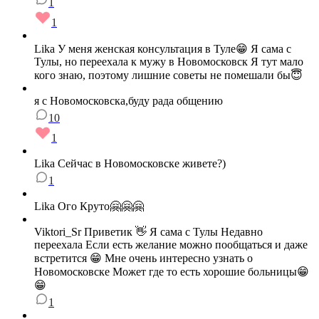
1
1
Lika У меня женская консультация в Туле😁 Я сама с
Тулы, но переехала к мужу в Новомосковск Я тут мало
кого знаю, поэтому лишние советы не помешали бы😇
я с Новомосковска,буду рада общению
10
1
Lika Сейчас в Новомосковске живете?)
1
Lika Ого Круто🤗🤗🤗
Viktori_Sr Приветик 👋 Я сама с Тулы Недавно
переехала Если есть желание можно пообщаться и даже
встретится 😁 Мне очень интересно узнать о
Новомосковске Может где то есть хорошие больницы😁
😁
1