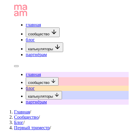
главная
сообщество
блог
калькуляторы
партнёрам
главная
сообщество
блог
калькуляторы
партнёрам
Главная
/
Сообщество
/
Блог
/
Первый триместр
/