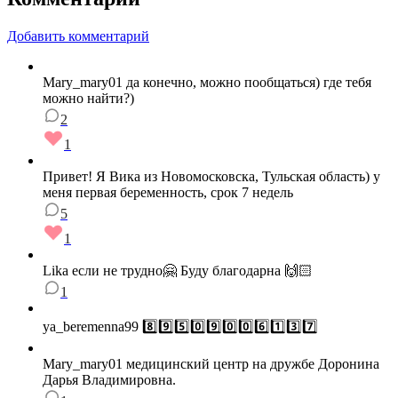
Добавить комментарий
Mary_mary01 да конечно, можно пообщаться) где тебя
можно найти?)
2
1
Привет! Я Вика из Новомосковска, Тульская область) у
меня первая беременность, срок 7 недель
5
1
Lika если не трудно🤗 Буду благодарна 🙌🏻
1
ya_beremenna99 8️⃣9️⃣5️⃣0️⃣9️⃣0️⃣0️⃣6️⃣1️⃣3️⃣7️⃣
Mary_mary01 медицинский центр на дружбе Доронина
Дарья Владимировна.