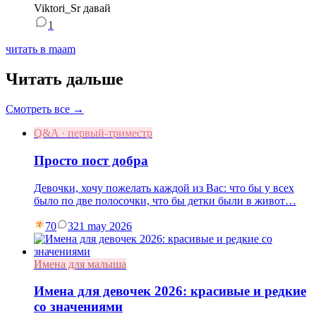
Viktori_Sr давай
1
читать в maam
Читать дальше
Смотреть все →
Q&A · первый-триместр
Просто пост добра
Девочки, хочу пожелать каждой из Вас: что бы у всех
было по две полосочки, что бы детки были в живот…
70
3
21 may 2026
Имена для малыша
Имена для девочек 2026: красивые и редкие
со значениями