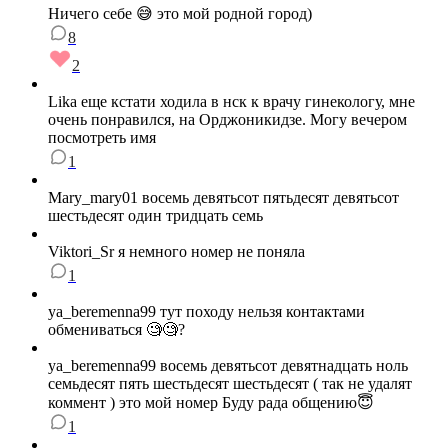
Ничего себе 😅 это мой родной город)
8
2
Lika еще кстати ходила в нск к врачу гинекологу, мне
очень понравился, на Орджоникидзе. Могу вечером
посмотреть имя
1
Mary_mary01 восемь девятьсот пятьдесят девятьсот
шестьдесят один тридцать семь
Viktori_Sr я немного номер не поняла
1
ya_beremenna99 тут походу нельзя контактами
обмениваться 🧐🧐?
ya_beremenna99 восемь девятьсот девятнадцать ноль
семьдесят пять шестьдесят шестьдесят ( так не удалят
коммент ) это мой номер Буду рада общению😇
1