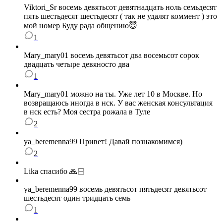
Viktori_Sr восемь девятьсот девятнадцать ноль семьдесят
пять шестьдесят шестьдесят ( так не удалят коммент ) это
мой номер Буду рада общению😇
1
Mary_mary01 восемь девятьсот два восемьсот сорок
двадцать четыре девяносто два
1
Mary_mary01 можно на ты. Уже лет 10 в Москве. Но
возвращаюсь иногда в нск. У вас женская консультация
в нск есть? Моя сестра рожала в Туле
2
ya_beremenna99 Привет! Давай познакомимся)
2
Lika спасибо 🙏🏻
ya_beremenna99 восемь девятьсот пятьдесят девятьсот
шестьдесят один тридцать семь
1