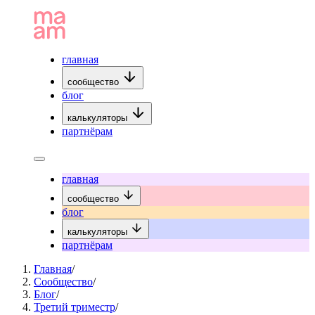
главная
сообщество
блог
калькуляторы
партнёрам
главная
сообщество
блог
калькуляторы
партнёрам
Главная
/
Сообщество
/
Блог
/
Третий триместр
/