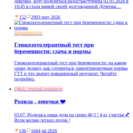
девочки, хочу поделиться радостью💜вчера 02.05.2026 в
16:45 я стала мамой своей долгожданной Доченьк…
152
29
03 may 2026
Беременность
Глюкозотолерантный тест при
беременности: сдача и нормы
Глюкозотолерантный тест при беременности: на каком
сроке делают, как готовиться, ориентировочные нормы
ГТТ и что значит повышенный результат. Читайте
подробно.
Q&A · третий-триместр
Родила , девочки ❤️
03.07. Родилась наша доча на сроке 40,5 ! 4 кг счастья 💕
Всем желаю легких родов !
136
16
04 jul 2026