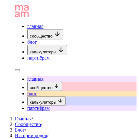
главная
сообщество
блог
калькуляторы
партнёрам
главная
сообщество
блог
калькуляторы
партнёрам
Главная
/
Сообщество
/
Блог
/
Истории родов
/