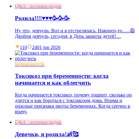
Q&A · истории-родов
Родила!!!!♥️♥️♥️🥳🥳🥳
Ну что, девчули. Вот и я отстрелялась. Наконец-то…..😩
Двойня девчуль, сегодня, в День защиты детей!…
110
24
01 jun 2026
Беременность
Токсикоз при беременности: когда
начинается и как облегчить
Когда начинается токсикоз, почему тошнит, сколько он
длится и как бороться с токсикозом дома. Норма и
опасные признаки рвоты беременных. Когда срочно к
врачу.
Q&A · истории-родов
Девочки, я родила!👶🥰