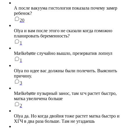
А после вакуума гистология показала почему замер
ребенок?
20
Olya и вам после этого не сказали когда пэможно
планировать беременность?
1
Мælkebøtte случайно вышло, презерватив лопнул
1
Olya по идее вас должны были полечить. Выяснить
причину.
3
Мælkebøtte пузырный занос, там хгч растет быстро,
матка увеличена больше
2
Olya да. Но когда двойня тоже растет матка быстро и
ХГЧ в два раза больше. Там не угадаешь