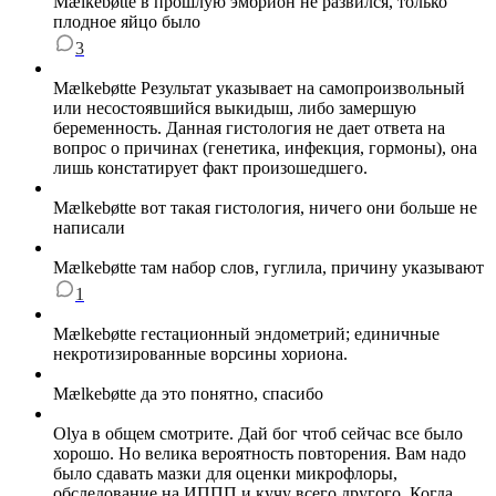
Мælkebøtte в прошлую эмбрион не развился, только
плодное яйцо было
3
Мælkebøtte Результат указывает на самопроизвольный
или несостоявшийся выкидыш, либо замершую
беременность. Данная гистология не дает ответа на
вопрос о причинах (генетика, инфекция, гормоны), она
лишь констатирует факт произошедшего.
Мælkebøtte вот такая гистология, ничего они больше не
написали
Мælkebøtte там набор слов, гуглила, причину указывают
1
Мælkebøtte гестационный эндометрий; единичные
некротизированные ворсины хориона.
Мælkebøtte да это понятно, спасибо
Olya в общем смотрите. Дай бог чтоб сейчас все было
хорошо. Но велика вероятность повторения. Вам надо
было сдавать мазки для оценки микрофлоры,
обследование на ИППП и кучу всего другого. Когда