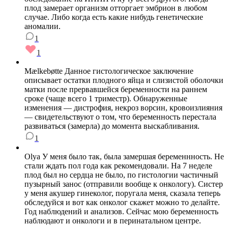
плод замерает организм отторгает эмбрион в любом
случае. Либо когда есть какие нибудь генетические
аномалии.
1
1
Мælkebøtte Данное гистологическое заключение
описывает остатки плодного яйца и слизистой оболочки
матки после прервавшейся беременности на раннем
сроке (чаще всего 1 триместр). Обнаруженные
изменения — дистрофия, некроз ворсин, кровоизлияния
— свидетельствуют о том, что беременность перестала
развиваться (замерла) до момента выскабливания.
1
Olya У меня было так, была замершая беременнность. Не
стали ждать пол года как рекомендовали. На 7 неделе
плод был но сердца не было, по гистологии частичный
пузырный занос (отправили вообще к онкологу). Систер
у меня акушер гинеколог, поругала меня, сказала теперь
обследуйся и вот как онколог скажет можно то делайте.
Год наблюдений и анализов. Сейчас мою беременность
наблюдают и онкологи и в перинатальном центре.