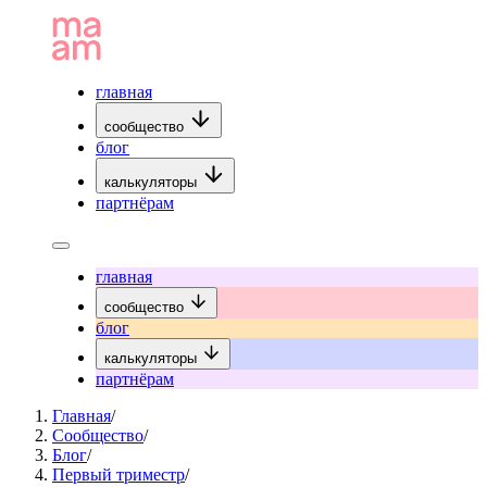
главная
сообщество
блог
калькуляторы
партнёрам
главная
сообщество
блог
калькуляторы
партнёрам
Главная
/
Сообщество
/
Блог
/
Первый триместр
/