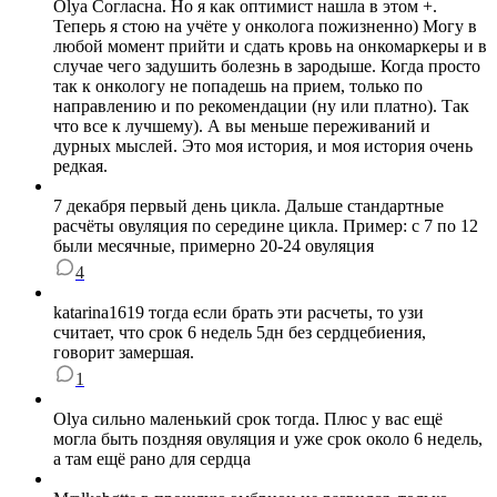
Olya Согласна. Но я как оптимист нашла в этом +.
Теперь я стою на учёте у онколога пожизненно) Могу в
любой момент прийти и сдать кровь на онкомаркеры и в
случае чего задушить болезнь в зародыше. Когда просто
так к онкологу не попадешь на прием, только по
направлению и по рекомендации (ну или платно). Так
что все к лучшему). А вы меньше переживаний и
дурных мыслей. Это моя история, и моя история очень
редкая.
7 декабря первый день цикла. Дальше стандартные
расчёты овуляция по середине цикла. Пример: с 7 по 12
были месячные, примерно 20-24 овуляция
4
katarina1619 тогда если брать эти расчеты, то узи
считает, что срок 6 недель 5дн без сердцебиения,
говорит замершая.
1
Olya сильно маленький срок тогда. Плюс у вас ещё
могла быть поздняя овуляция и уже срок около 6 недель,
а там ещё рано для сердца