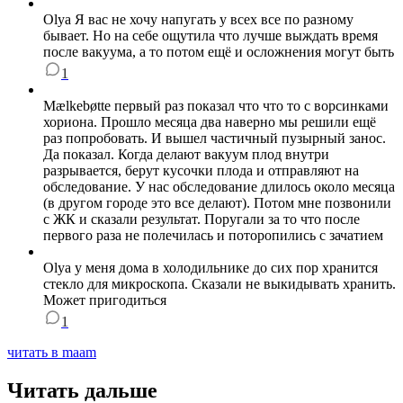
Olya Я вас не хочу напугать у всех все по разному
бывает. Но на себе ощутила что лучше выждать время
после вакуума, а то потом ещё и осложнения могут быть
1
Мælkebøtte первый раз показал что что то с ворсинками
хориона. Прошло месяца два наверно мы решили ещё
раз попробовать. И вышел частичный пузырный занос.
Да показал. Когда делают вакуум плод внутри
разрывается, берут кусочки плода и отправляют на
обследование. У нас обследование длилось около месяца
(в другом городе это все делают). Потом мне позвонили
с ЖК и сказали результат. Поругали за то что после
первого раза не полечилась и поторопились с зачатием
Olya у меня дома в холодильнике до сих пор хранится
стекло для микроскопа. Сказали не выкидывать хранить.
Может пригодиться
1
читать в maam
Читать дальше