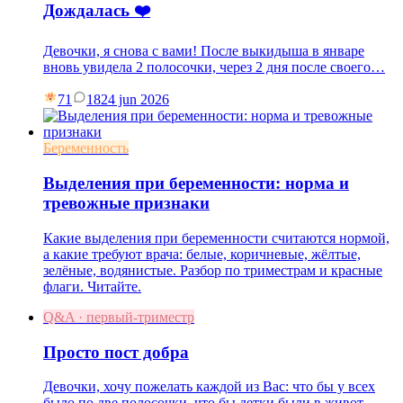
Дождалась ❤️
Девочки, я снова с вами! После выкидыша в январе
вновь увидела 2 полосочки, через 2 дня после своего…
71
18
24 jun 2026
Беременность
Выделения при беременности: норма и
тревожные признаки
Какие выделения при беременности считаются нормой,
а какие требуют врача: белые, коричневые, жёлтые,
зелёные, водянистые. Разбор по триместрам и красные
флаги. Читайте.
Q&A · первый-триместр
Просто пост добра
Девочки, хочу пожелать каждой из Вас: что бы у всех
было по две полосочки, что бы детки были в живот…