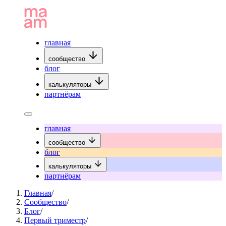
главная
сообщество
блог
калькуляторы
партнёрам
главная
сообщество
блог
калькуляторы
партнёрам
Главная
/
Сообщество
/
Блог
/
Первый триместр
/