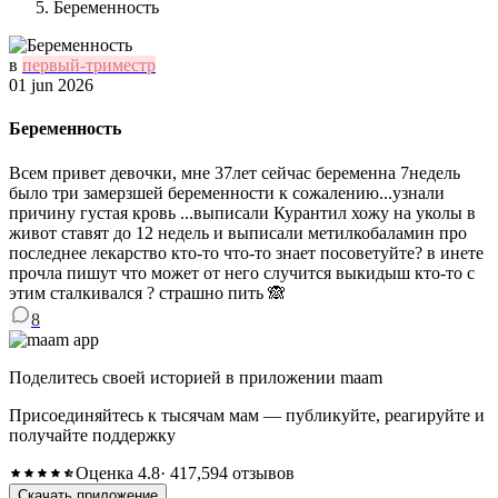
Беременность
в
первый-триместр
01 jun 2026
Беременность
Всем привет девочки, мне 37лет сейчас беременна 7недель
было три замерзшей беременности к сожалению...узнали
причину густая кровь ...выписали Курантил хожу на уколы в
живот ставят до 12 недель и выписали метилкобаламин про
последнее лекарство кто-то что-то знает посоветуйте? в инете
прочла пишут что может от него случится выкидыш кто-то с
этим сталкивался ? страшно пить 🙈
8
Поделитесь своей историей в приложении maam
Присоединяйтесь к тысячам мам — публикуйте, реагируйте и
получайте поддержку
Оценка 4.8
· 417,594 отзывов
Скачать приложение