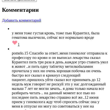
Комментарии
Добавить комментарий
у меня тоже густая кровь, тоже пью Курантил, была
гематома вылечили, сейчас все нормально вроде
1
pomelo.15 Спасибо за ответ..меня гинеколог отправила к
профессору по крови и он выписал лекарства сказал
Курантил пить три раза в день..каждое утро ставить укол
в живот ..и пить одну таблетку метилкобаламин
прочитала у них ни очень хорошая побочка он очень
быстро все сказал и крикнул следующий
пациент..пришлось уйти сказал все принимать до 12
недель муж говорит не рискуй это у нас долгожданный
малыш 7 лет не могли зачать.. я дома только начала все
разбирать читать .. на данный момент все пью но
последнее пить лекарство страшно всё же..12 июня
прием у гинеколога жду чтоб спросить сейчас она у
меня в отпуске ни могу по советоваться у нее на