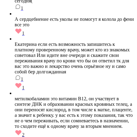
сегодня(
1
А сердцебиение есть уколы не помогут я колола до фени
все это
1
Екатерина если есть возможность запишитесь к
платному проверенному врачу, может кто из знакомых
советовал Или идите вне очереди и скажите свои
переживания врачу по крови что бы он ответил тк для
вас это важно и лекарство очень серьёзное ну и само
собой бер долгожданная
1
1
метилкобаламин это витамин В12, он участвует в
синтезе ДНК и образовании красных кровяных телец, а
они переносят кислород, в том числе к матке, плаценте,
а значит к ребенку. у вас есть к этому показания, так что
не о чем переживать, если сомневаетесь в назначении,
то сходите ещё к одному врачу за вторым мнением.
2