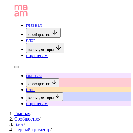
главная
сообщество
блог
калькуляторы
партнёрам
главная
сообщество
блог
калькуляторы
партнёрам
Главная
/
Сообщество
/
Блог
/
Первый триместр
/