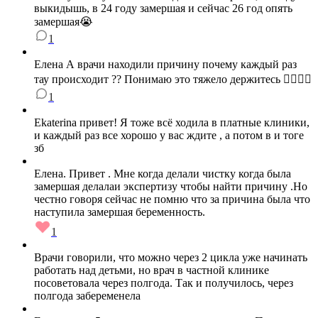
выкидышь, в 24 году замершая и сейчас 26 год опять
замершая😭
1
Елена А врачи находили причину почему каждый раз
тау происходит ?? Понимаю это тяжело держитесь 😮‍💨😮‍💨
1
Ekaterina привет! Я тоже всё ходила в платные клиники,
и каждый раз все хорошо у вас ждите , а потом в и тоге
зб
Елена . Привет . Мне когда делали чистку когда была
замершая делалаи экспертизу чтобы найти причину .Но
честно говоря сейчас не помню что за причина была что
наступила замершая беременность.
1
Врачи говорили, что можно через 2 цикла уже начинать
работать над детьми, но врач в частной клинике
посоветовала через полгода. Так и получилось, через
полгода забеременела