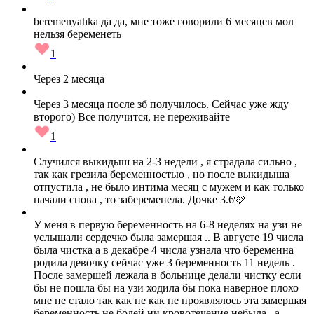
beremenyahka да да, мне тоже говорили 6 месяцев мол
нельзя беременеть
1
Через 2 месяца
Через 3 месяца после зб получилось. Сейчас уже жду
второго) Все получится, не переживайте
1
Случился выкидыш на 2-3 недели , я страдала сильно ,
так как грезила беременностью , но после выкидыша
отпустила , не было интима месяц с мужем и как только
начали снова , то забеременела. Дочке 3.6🩷
У меня в первую беременность на 6-8 неделях на узи не
услышали сердечко была замершая .. В августе 19 числа
была чистка а в декабре 4 числа узнала что беременна
родила девочку сейчас уже 3 беременность 11 недель .
После замершей лежала в больнице делали чистку если
бы не пошла бы на узи ходила бы пока наверное плохо
мне не стало так как не как не проявлялось эта замершая
беременность не болей ни кровотечение небыла . а