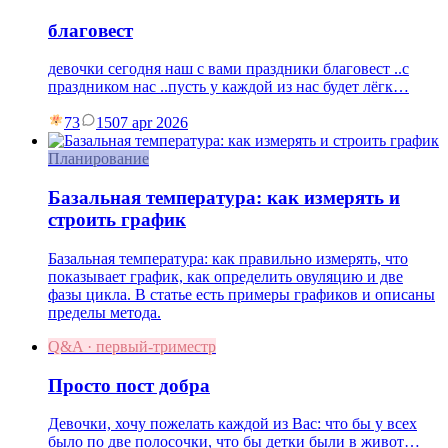
благовест
девочки сегодня наш с вами праздники благовест ..с
праздником нас ..пусть у каждой из нас будет лёгк…
73
15
07 apr 2026
Планирование
Базальная температура: как измерять и
строить график
Базальная температура: как правильно измерять, что
показывает график, как определить овуляцию и две
фазы цикла. В статье есть примеры графиков и описаны
пределы метода.
Q&A · первый-триместр
Просто пост добра
Девочки, хочу пожелать каждой из Вас: что бы у всех
было по две полосочки, что бы детки были в живот…