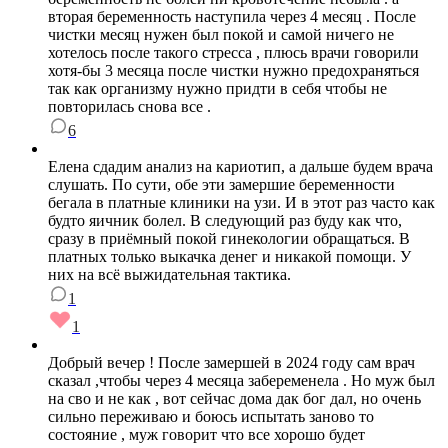
вторая беременность наступила через 4 месяц . После
чистки месяц нужен был покой и самой ничего не
хотелось после такого стресса , плюсь врачи говорили
хотя-бы 3 месяца после чистки нужно предохраняться
так как организму нужно придти в себя чтобы не
повторилась снова все .
6
Елена сдадим анализ на кариотип, а дальше будем врача
слушать. По сути, обе эти замершие беременности
бегала в платные клиники на узи. И в этот раз часто как
будто яичник болел. В следующий раз буду как что,
сразу в приёмный покой гинекологии обращаться. В
платных только выкачка денег и никакой помощи. У
них на всё выжидательная тактика.
1
1
Добрый вечер ! После замершей в 2024 году сам врач
сказал ,чтобы через 4 месяца забеременела . Но муж был
на сво и не как , вот сейчас дома дак бог дал, но очень
сильно переживаю и боюсь испытать заново то
состояние , муж говорит что все хорошо будет