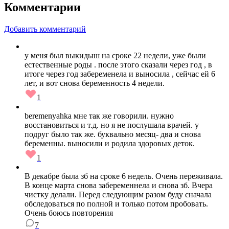
Комментарии
Добавить комментарий
у меня был выкидыш на сроке 22 недели, уже были
естественные роды . после этого сказали через год , в
итоге через год забеременела и выносила , сейчас ей 6
лет, и вот снова беременность 4 недели.
1
beremenyahka мне так же говорили. нужно
восстановиться и т.д. но я не послушала врачей. у
подруг было так же. буквально месяц- два и снова
беременны. выносили и родила здоровых деток.
1
В декабре была зб на сроке 6 недель. Очень переживала.
В конце марта снова забеременнела и снова зб. Вчера
чистку делали. Перед следующим разом буду сначала
обследоваться по полной и только потом пробовать.
Очень боюсь повторения
7