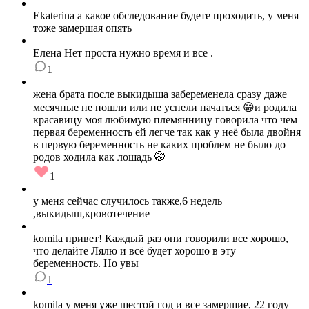
Ekaterina а какое обследование будете проходить, у меня
тоже замершая опять
Елена Нет проста нужно время и все .
1
жена брата после выкидыша забеременела сразу даже
месячные не пошли или не успели начаться 😁и родила
красавицу моя любимую племянницу говорила что чем
первая беременность ей легче так как у неё была двойня
в первую беременность не каких проблем не было до
родов ходила как лошадь 🤭
1
у меня сейчас случилось также,6 недель
,выкидыш,кровотечение
komila привет! Каждый раз они говорили все хорошо,
что делайте Лялю и всё будет хорошо в эту
беременность. Но увы
1
komila у меня уже шестой год и все замершие, 22 году