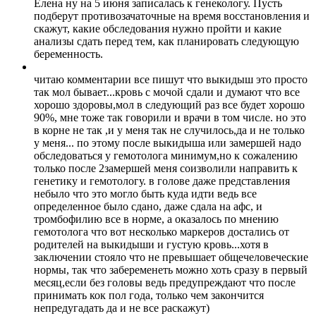
Елена ну на 5 июня записалась к генекологу. Пусть
подберут противозачаточные на время восстановления и
скажут, какие обследования нужно пройти и какие
анализы сдать перед тем, как планировать следующую
беременность.
читаю комментарии все пишут что выкидыш это просто
так мол бывает...кровь с мочой сдали и думают что все
хорошо здоровы,мол в следующий раз все будет хорошо
90%, мне тоже так говорили и врачи в том числе. но это
в корне не так ,и у меня так не случилось,да и не только
у меня... по этому после выкидыша или замершей надо
обследоваться у гемотолога минимум,но к сожалению
только после 2замершей меня соизволили направить к
генетику и гемотологу. в голове даже представления
небыло что это могло быть куда идти ведь все
определенное было сдано, даже сдала на афс, и
тромбофилию все в норме, а оказалось по мнению
гемотолога что вот несколько маркеров достались от
родителей на выкидыши и густую кровь...хотя в
заключении стояло что не превышает общечеловеческие
нормы, так что забеременеть можно хоть сразу в первый
месяц,если без головы ведь предупреждают что после
принимать кок пол года, только чем закончится
непредугадать да и не все раскажут)