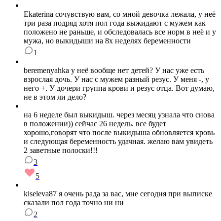
Ekaterina сочувствую вам, со мной девочка лежала, у неё
три раза подряд хотя пол года выжидают с мужем как
положено не раньше, и обследовалась все норм в неё и у
мужа, но выкидыши на 8х неделях беременности
1
beremenyahka у неё вообще нет детей? У нас уже есть
взрослая дочь. У нас с мужем разный резус. У меня -, у
него +. У дочери группа крови и резус отца. Вот думаю,
не в этом ли дело?
на 6 неделе был выкидыш. через месяц узнала что снова
в положении)) сейчас 26 недель. все будет
хорошо,говорят что после выкидыша обновляется кровь
и следующая беременность удачная. желаю вам увидеть
2 заветные полоски!!!
3
5
kiseleva87 я очень рада за вас, мне сегодня при выписке
сказали пол года точно ни ни
2