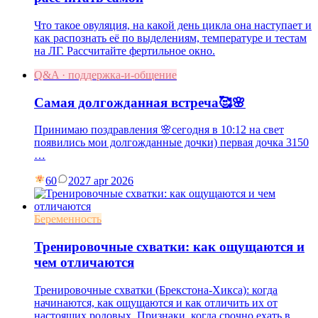
Что такое овуляция, на какой день цикла она наступает и
как распознать её по выделениям, температуре и тестам
на ЛГ. Рассчитайте фертильное окно.
Q&A · поддержка-и-общение
Самая долгожданная встреча🥰🌸
Принимаю поздравления 🌸сегодня в 10:12 на свет
появились мои долгожданные дочки) первая дочка 3150
…
60
20
27 apr 2026
Беременность
Тренировочные схватки: как ощущаются и
чем отличаются
Тренировочные схватки (Брекстона-Хикса): когда
начинаются, как ощущаются и как отличить их от
настоящих родовых. Признаки, когда срочно ехать в