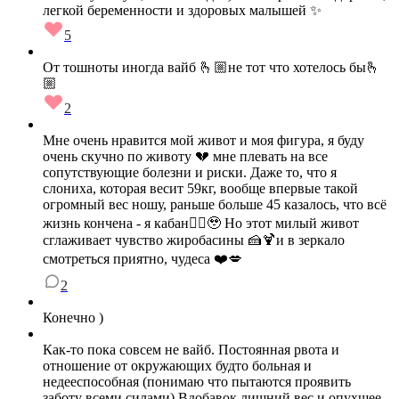
легкой беременности и здоровых малышей ✨
5
От тошноты иногда вайб 🫰🏼не тот что хотелось бы🫰
🏼
2
Мне очень нравится мой живот и моя фигура, я буду
очень скучно по животу 💔 мне плевать на все
сопутствующие болезни и риски. Даже то, что я
слониха, которая весит 59кг, вообще впервые такой
огромный вес ношу, раньше больше 45 казалось, что всё
жизнь кончена - я кабан🙂‍↕️🥹 Но этот милый живот
сглаживает чувство жиробасины 🍰🍹и в зеркало
смотреться приятно, чудеса ❤️💋
2
Конечно )
Как-то пока совсем не вайб. Постоянная рвота и
отношение от окружающих будто больная и
недееспособная (понимаю что пытаются проявить
заботу всеми силами) Вдобавок лишний вес и опухшее