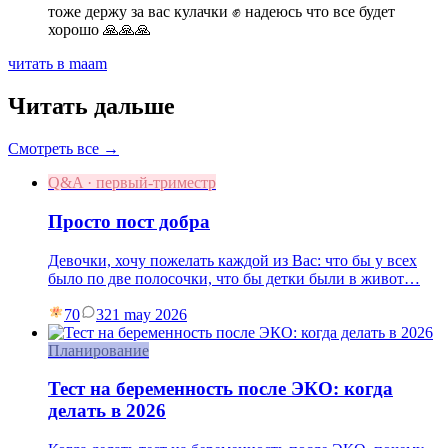
тоже держу за вас кулачки ✊ надеюсь что все будет
хорошо 🙏🙏🙏
читать в maam
Читать дальше
Смотреть все →
Q&A · первый-триместр
Просто пост добра
Девочки, хочу пожелать каждой из Вас: что бы у всех
было по две полосочки, что бы детки были в живот…
70
3
21 may 2026
Планирование
Тест на беременность после ЭКО: когда
делать в 2026