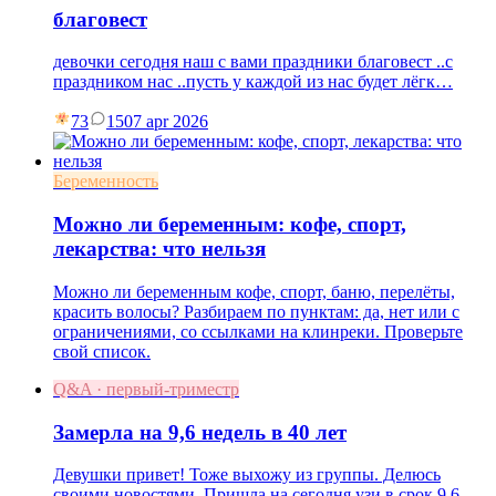
благовест
девочки сегодня наш с вами праздники благовест ..с
праздником нас ..пусть у каждой из нас будет лёгк…
73
15
07 apr 2026
Беременность
Можно ли беременным: кофе, спорт,
лекарства: что нельзя
Можно ли беременным кофе, спорт, баню, перелёты,
красить волосы? Разбираем по пунктам: да, нет или с
ограничениями, со ссылками на клинреки. Проверьте
свой список.
Q&A · первый-триместр
Замерла на 9,6 недель в 40 лет
Девушки привет! Тоже выхожу из группы. Делюсь
своими новостями. Пришла на сегодня узи в срок 9,6