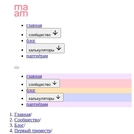
главная
сообщество
блог
калькуляторы
партнёрам
главная
сообщество
блог
калькуляторы
партнёрам
Главная
/
Сообщество
/
Блог
/
Первый триместр
/