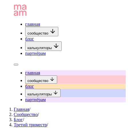
главная
сообщество
блог
калькуляторы
партнёрам
главная
сообщество
блог
калькуляторы
партнёрам
Главная
/
Сообщество
/
Блог
/
Третий триместр
/