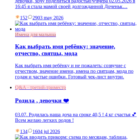
девочки, хочу поделиться радостью💜вчера 02.05.2026 в
16:45 я стала мамой своей долгожданной Доченьк…
152
29
03 may 2026
Имена для малыша
Как выбрать имя ребёнку: значение,
отчество, святцы, мода
Как выбрать имя ребёнку и не пожалеть: созвучие с
отчеством, значение имени, имена по святцам, мода по
годам и частые ошибки. Готовый чек-лист внутри.
Q&A · третий-триместр
Родила , девочки ❤️
03.07. Родилась наша доча на сроке 40,5 ! 4 кг счастья 💕
Всем желаю легких родов !
134
16
04 jul 2026