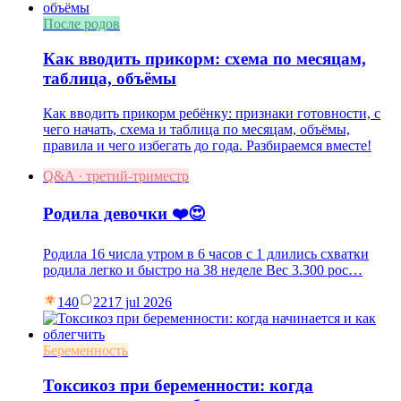
После родов
Как вводить прикорм: схема по месяцам,
таблица, объёмы
Как вводить прикорм ребёнку: признаки готовности, с
чего начать, схема и таблица по месяцам, объёмы,
правила и чего избегать до года. Разбираемся вместе!
Q&A · третий-триместр
Родила девочки ❤️😍
Родила 16 числа утром в 6 часов с 1 длились схватки
родила легко и быстро на 38 неделе Вес 3.300 рос…
140
22
17 jul 2026
Беременность
Токсикоз при беременности: когда