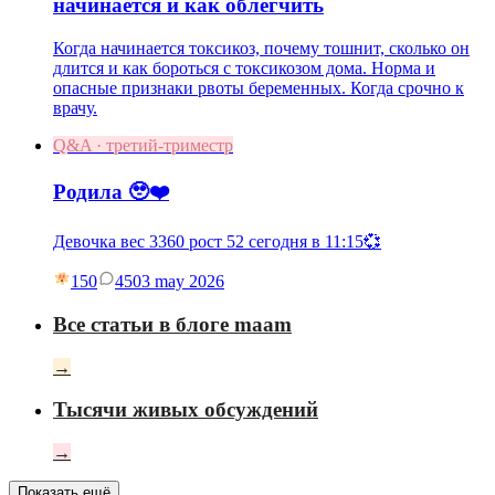
начинается и как облегчить
Когда начинается токсикоз, почему тошнит, сколько он
длится и как бороться с токсикозом дома. Норма и
опасные признаки рвоты беременных. Когда срочно к
врачу.
Q&A · третий-триместр
Родила 🥹❤️
Девочка вес 3360 рост 52 сегодня в 11:15💞
150
45
03 may 2026
Все статьи в блоге maam
→
Тысячи живых обсуждений
→
Показать ещё