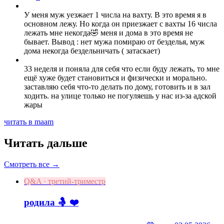
У меня муж уезжает 1 числа на вахту. В это время я в
основном лежу. Но когда он приезжает с вахты 16 числа
лежать мне некогда🤣 меня и дома в это время не
бывает. Вывод : нет мужа помираю от безделья, муж
дома некогда бездельничать ( затаскает)
33 неделя и поняла для себя что если буду лежать, то мне
ещё хуже будет становиться и физически и морально.
заставляю себя что-то делать по дому, готовить и в зал
ходить. на улице только не погуляешь у нас из-за адской
жары
читать в maam
Читать дальше
Смотреть все →
Q&A · третий-триместр
родила 🤱 ❤️