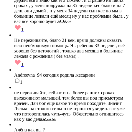
держитесь я знаю как это тяжело , и страшно на таких
сроках , у меня подружка на 35 недели кес было и на 7
день они домой , п у меня 34 недели сын кес но мы в
больнице лежали ещё месяц ну у нас проблемка была , у
вас всё хорошо будет 🙏🙏🙏
1
Не переживайте, благо 21 век, врачи должны оказать
всю необходимую помощь. Я - ребенок 33 недели , всё
хорошо без патологий , только два месяца в больнице
лежала с рождения ( без мамы) .
1
Andreevna_94 сегодня родила ,кесарили
1
не переживайте, сейчас и на более ранних сроках
выхаживают малышей. тем более вы под присмотром
врачей. Дай бог еще какое-то время походите. Значит
Ляльке на столько сильно не терпится увидеть вас уже
что поторопилась чуть-чуть. Обязательно отпишитесь
как у вас дела🙏🙏🙏
Алёна как вы ?