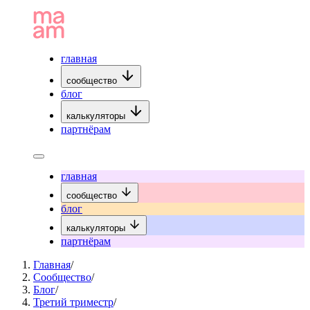
главная
сообщество
блог
калькуляторы
партнёрам
главная
сообщество
блог
калькуляторы
партнёрам
Главная
/
Сообщество
/
Блог
/
Третий триместр
/