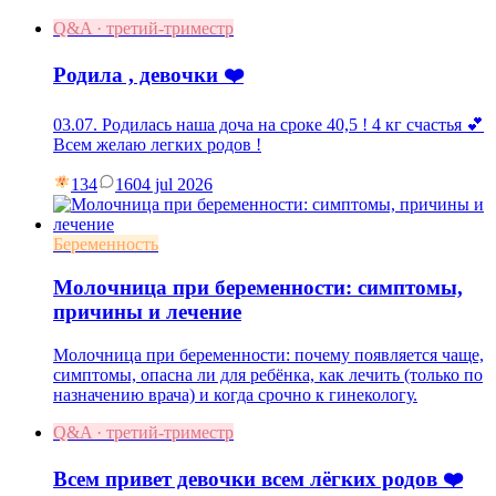
Q&A · третий-триместр
Родила , девочки ❤️
03.07. Родилась наша доча на сроке 40,5 ! 4 кг счастья 💕
Всем желаю легких родов !
134
16
04 jul 2026
Беременность
Молочница при беременности: симптомы,
причины и лечение
Молочница при беременности: почему появляется чаще,
симптомы, опасна ли для ребёнка, как лечить (только по
назначению врача) и когда срочно к гинекологу.
Q&A · третий-триместр
Всем привет девочки всем лёгких родов ❤️