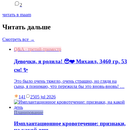
2
читать в maam
Читать дальше
Смотреть все →
Q&A · третий-триместр
Девочки, я родила! 🥹❤️ Михаил, 3460 гр, 53
см! ✨
Это было очень тяжело, очень страшно, но глядя на
сына, я понимаю, что пережила бы это вновь-вновь! …
141
25
05 jul 2026
Планирование
Имплантационное кровотечение: признаки,
на какой день