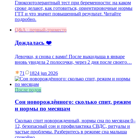
Глюкозотолерантный тест при беременности: на каком
сроке делают, как готовиться, ориентировочные нормы
ГТТ и что значит повышенный результат. Читайте
подробно.
Q&A · первый-триместр
Дождалась ❤️
Девочки, я снова с вами! После выкидыша в январе
вновь увидела 2 полосочки, через 2 дня после своего…
71
18
24 jun 2026
После родов
Сон новорождённого: сколько спит, режим
и нормы по месяцам
Сколько спит новорожденный, нормы сна по месяцам 0–
12, безопасный сон и профилактика СВДС, ритуалы и
частые проблемы. Разберитесь в режиме сна малыша
спокойно.