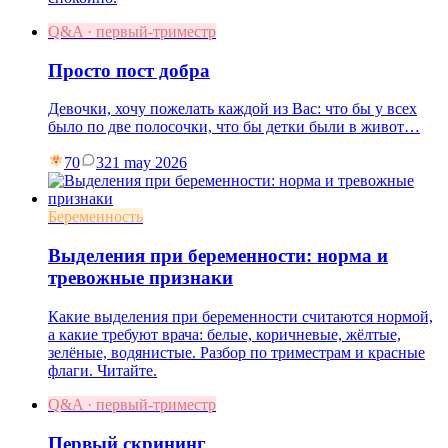
Q&A · первый-триместр
Просто пост добра
Девочки, хочу пожелать каждой из Вас: что бы у всех
было по две полосочки, что бы детки были в живот…
70
3
21 may 2026
Беременность
Выделения при беременности: норма и
тревожные признаки
Какие выделения при беременности считаются нормой,
а какие требуют врача: белые, коричневые, жёлтые,
зелёные, водянистые. Разбор по триместрам и красные
флаги. Читайте.
Q&A · первый-триместр
Первый скрининг