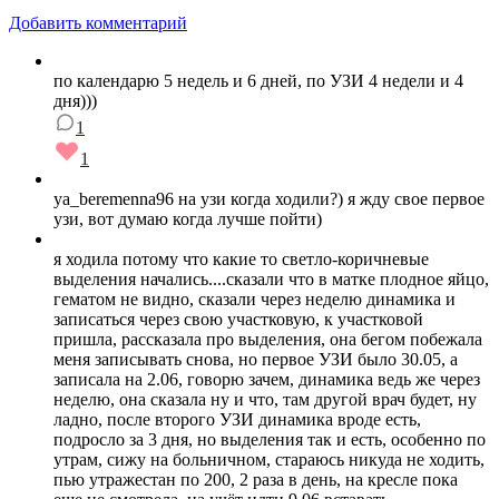
Добавить комментарий
по календарю 5 недель и 6 дней, по УЗИ 4 недели и 4
дня)))
1
1
ya_beremenna96 на узи когда ходили?) я жду свое первое
узи, вот думаю когда лучше пойти)
я ходила потому что какие то светло-коричневые
выделения начались....сказали что в матке плодное яйцо,
гематом не видно, сказали через неделю динамика и
записаться через свою участковую, к участковой
пришла, рассказала про выделения, она бегом побежала
меня записывать снова, но первое УЗИ было 30.05, а
записала на 2.06, говорю зачем, динамика ведь же через
неделю, она сказала ну и что, там другой врач будет, ну
ладно, после второго УЗИ динамика вроде есть,
подросло за 3 дня, но выделения так и есть, особенно по
утрам, сижу на больничном, стараюсь никуда не ходить,
пью утражестан по 200, 2 раза в день, на кресле пока