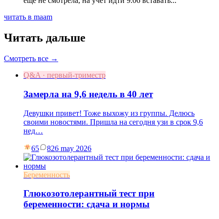
еще не смотрела, на учёт идти 9.06 вставать...
читать в maam
Читать дальше
Смотреть все →
Q&A · первый-триместр
Замерла на 9,6 недель в 40 лет
Девушки привет! Тоже выхожу из группы. Делюсь
своими новостями. Пришла на сегодня узи в срок 9,6
нед…
65
8
26 may 2026
Беременность
Глюкозотолерантный тест при
беременности: сдача и нормы