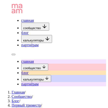
главная
сообщество
блог
калькуляторы
партнёрам
главная
сообщество
блог
калькуляторы
партнёрам
Главная
/
Сообщество
/
Блог
/
Первый триместр
/