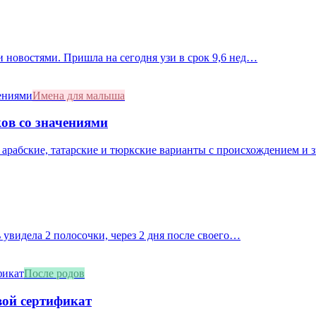
 новостями. Пришла на сегодня узи в срок 9,6 нед…
Имена для малыша
ов со значениями
 арабские, татарские и тюркские варианты с происхождением и 
 увидела 2 полосочки, через 2 дня после своего…
После родов
вой сертификат