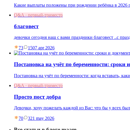
Какие выплаты положены при рождении ребёнка в 2026 г
Q&A · первый-триместр
благовест
девочки сегодня наш с вами праздники благовест ..с праз
73
15
07 apr 2026
Постановка на учёт по беременности: сроки 
Постановка на учёт по беременности: когда вставать, как
Q&A · первый-триместр
Просто пост добра
Девочки, хочу пожелать каждой из Вас: что бы у всех бы
70
3
21 may 2026
Все статьи в блоге maam