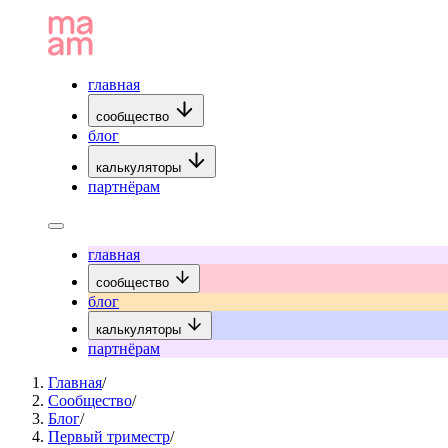
главная
сообщество
блог
калькуляторы
партнёрам
главная
сообщество
блог
калькуляторы
партнёрам
Главная
/
Сообщество
/
Блог
/
Первый триместр
/