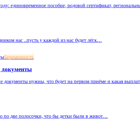
оду: единовременное пособие, родовой сертификат, региональны
дником нас ..пусть у каждой из нас будет лёгк…
Беременность
и документы
ие документы нужны, что будет на первом приёме и какая выплат
ло по две полосочки, что бы детки были в живот…