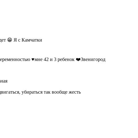
дет 😁 Я с Камчатки
беременностью ♥️мне 42 и 3 ребенок ❤️Звенигород
ьная
двигаться, убираться так вообще жесть