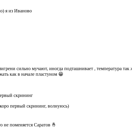
шо) я из Иваново
мигрени сильно мучают, иногда подташнивает , температура так ж
жать как в начале пластуном 😁
 первый скрининг
скоро первый скрининг, волнуюсь)
о не поменяется Саратов 🤞