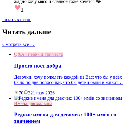
жадно хочу мясо и сладкое тоже хочется 😂
1
читать в maam
Читать дальше
Смотреть все →
Q&A · первый-триместр
Просто пост добра
Девочки, хочу пожелать каждой из Вас: что бы у всех
было по две полосочки, что бы детки были в живот…
70
3
21 may 2026
Имена для малыша
Редкие имена для девочек: 100+ имён со
значением