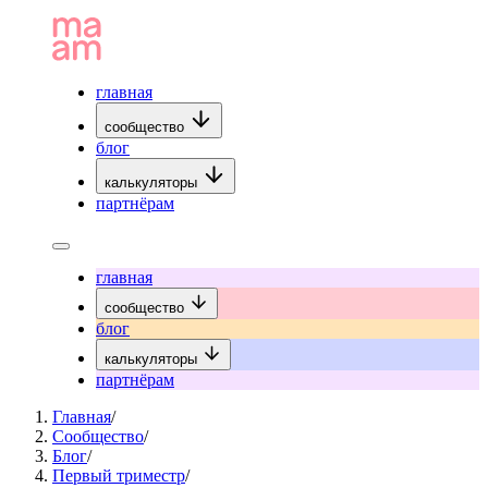
главная
сообщество
блог
калькуляторы
партнёрам
главная
сообщество
блог
калькуляторы
партнёрам
Главная
/
Сообщество
/
Блог
/
Первый триместр
/