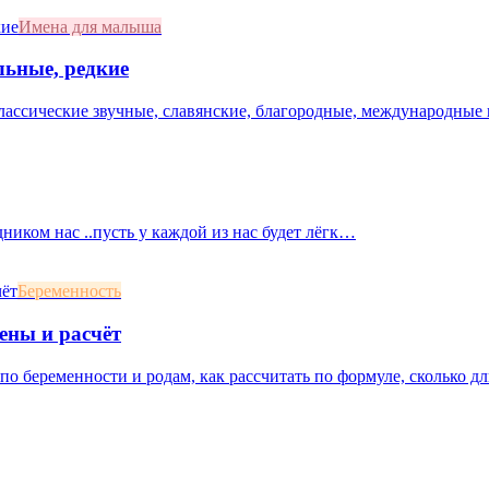
Имена для малыша
льные, редкие
лассические звучные, славянские, благородные, международные 
дником нас ..пусть у каждой из нас будет лёгк…
Беременность
ены и расчёт
о беременности и родам, как рассчитать по формуле, сколько дл