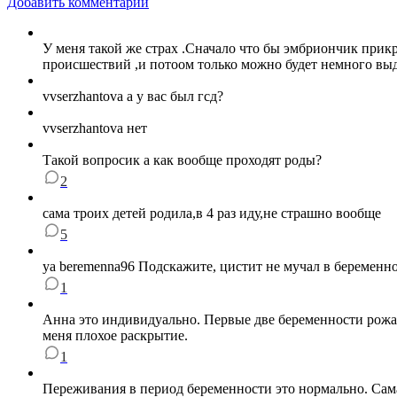
Добавить комментарий
У меня такой же страх .Сначало что бы эмбриончик прик
происшествий ,и потоом только можно будет немного вы
vvserzhantova а у вас был гсд?
vvserzhantova нет
Такой вопросик а как вообще проходят роды?
2
сама троих детей родила,в 4 раз иду,не страшно вообще
5
ya beremenna96 Подскажите, цистит не мучал в беременн
1
Анна это индивидуально. Первые две беременности рожала
меня плохое раскрытие.
1
Переживания в период беременности это нормально. Сама