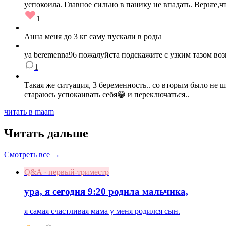
успокоила. Главное сильно в панику не впадать. Верьте,чт
1
Анна меня до 3 кг саму пускали в роды
ya beremenna96 пожалуйста подскажите с узким тазом во
1
Такая же ситуация, 3 беременность.. со вторым было не ш
стараюсь успокаивать себя😁 и переключаться..
читать в maam
Читать дальше
Смотреть все →
Q&A · первый-триместр
ура, я сегодня 9:20 родила мальчика,
я самая счастливая мама у меня родился сын.