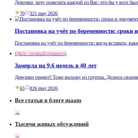
Девочки, хочу пожелать каждой из Вас: что бы у всех бы
70
3
21 may 2026
Постановка на учёт по беременности: сроки 
Постановка на учёт по беременности: когда вставать, как
Q&A · первый-триместр
Замерла на 9,6 недель в 40 лет
Девушки привет! Тоже выхожу из группы. Делюсь своими
65
8
26 may 2026
Все статьи в блоге maam
→
Тысячи живых обсуждений
→