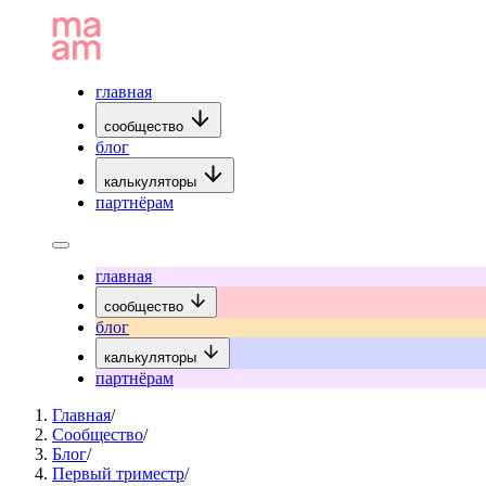
главная
сообщество
блог
калькуляторы
партнёрам
главная
сообщество
блог
калькуляторы
партнёрам
Главная
/
Сообщество
/
Блог
/
Первый триместр
/