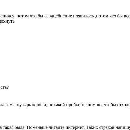
репился ,потом что бы сердцебиение появилось ,потом что бы вс
дохнуть
ость?
 сама, пузырь кололи, никакой пробки не помню, чтобы отходил
 такая была. Поменьше читайте интернет. Таких страхов напишут