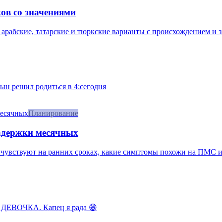
ов со значениями
 арабские, татарские и тюркские варианты с происхождением и 
сын решил родиться в 4:сегодня
Планирование
задержки месячных
 чувствуют на ранних сроках, какие симптомы похожи на ПМС и к
 ДЕВОЧКА. Капец я рада 😁