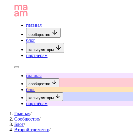
главная
сообщество
блог
калькуляторы
партнёрам
главная
сообщество
блог
калькуляторы
партнёрам
Главная
/
Сообщество
/
Блог
/
Второй триместр
/