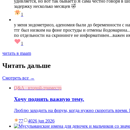
удивляется, но вот так бывает)) Я сама честно говоря в ш
задержку несколько месяцев 🤣
1
у меня эндометриоз, аденомия были до беременности с на
ттг был низким на фоне простуды и отмены йодомарина...
по отдельности на скрининге не информативен...важен им
1
читать в maam
Читать дальше
Смотреть все →
Q&A · второй-триместр
Хочу поднять важную тему.
Люблю заходить на форум, когда нужно скоротать время
77
40
26 jun 2026