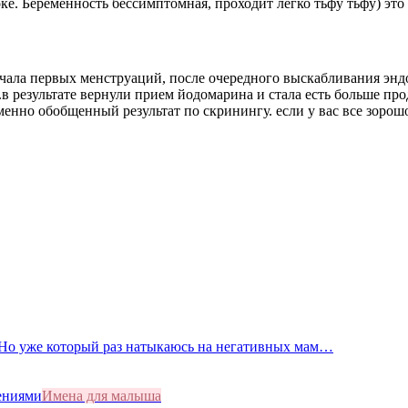
оке. Беременность бессимптомная, проходит легко тьфу тьфу) это 
чала первых менструаций, после очередного выскабливания эндом
в результате вернули прием йодомарина и стала есть больше прод
енно обобщенный результат по скринингу. если у вас все зорошо
. Но уже который раз натыкаюсь на негативных мам…
Имена для малыша