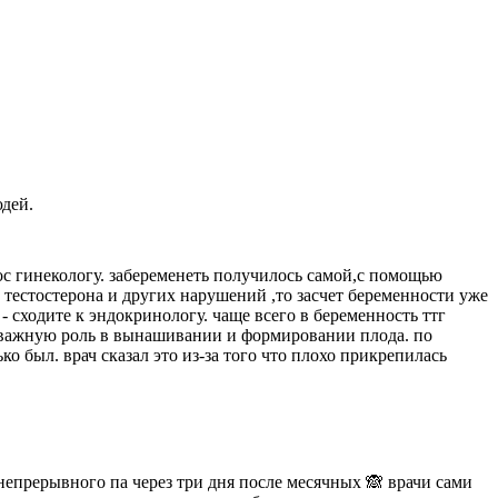
юдей.
рос гинекологу. забеременеть получилось самой,с помощью
 тестостерона и других нарушений ,то засчет беременности уже
 - сходите к эндокринологу. чаще всего в беременность ттг
т важную роль в вынашивании и формировании плода. по
о был. врач сказал это из-за того что плохо прикрепилась
епрерывного па через три дня после месячных 🙈 врачи сами