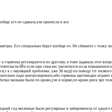
ообще хгч не сдавала,узи принесла и все
аметры. Его специально берут вообще-то. Не сбиваете с толку л
,т к гормоны регулируются по другому. я тоже задавала этот воп
тоятельств.🤣и если при спкя вес увеличится из-за повышенного
ся,т к с овуляцией проблемы. уже 38 нед)) по поводу ттг низкого
обязательно надо контролировать,ибо гормоны щитовидки играю
елки малыша были по крови,узи в норме,по крови риск зрп тольк
дний год месячные были регулярные и забеременела от одного н