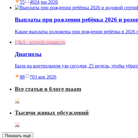
55
40
24 jun 2026
Выплаты при рождении ребёнка 2026 и родо
Какие выплаты положены при рождении ребёнка в 2026 г
Q&A · второй-триместр
Диагнозы
Была на контрольном узи сегодня, 25 недель, чтобы убр
88
7
03 aug 2026
Все статьи в блоге maam
→
Тысячи живых обсуждений
→
Показать ещё