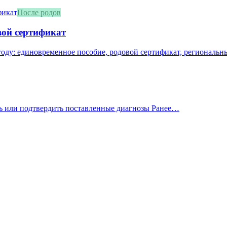
После родов
вой сертификат
оду: единовременное пособие, родовой сертификат, региональны
ать или подтвердить поставленные диагнозы Ранее…