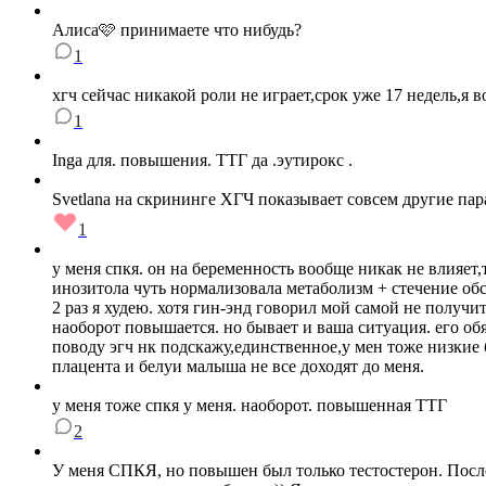
Алиса🩷 принимаете что нибудь?
1
хгч сейчас никакой роли не играет,срок уже 17 недель,я в
1
Inga для. повышения. ТТГ да .эутирокс .
Svetlana на скрининге ХГЧ показывает совсем другие пар
1
у меня спкя. он на беременность вообще никак не влияет
инозитола чуть нормализовала метаболизм + стечение обс
2 раз я худею. хотя гин-энд говорил мой самой не получит
наоборот повышается. но бывает и ваша ситуация. его 
поводу эгч нк подскажу,единственное,у мен тоже низкие б
плацента и белуи малыша не все доходят до меня.
у меня тоже спкя у меня. наоборот. повышенная ТТГ
2
У меня СПКЯ, но повышен был только тестостерон. После