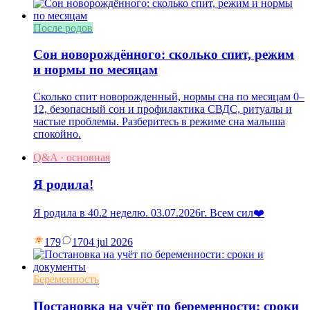
После родов
Сон новорождённого: сколько спит, режим
и нормы по месяцам
Сколько спит новорожденный, нормы сна по месяцам 0–
12, безопасный сон и профилактика СВДС, ритуалы и
частые проблемы. Разберитесь в режиме сна малыша
спокойно.
Q&A · основная
Я родила!
Я родила в 40.2 неделю. 03.07.2026г. Всем сил❤️
179
17
04 jul 2026
Беременность
Постановка на учёт по беременности: сроки