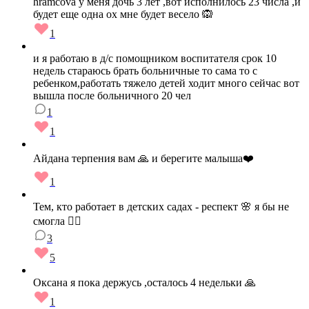
hramcova у меня дочь 3 лет ,вот исполнилось 23 числа ,и
будет еще одна ох мне будет весело 🙉
1
и я работаю в д/с помощником воспитателя срок 10
недель стараюсь брать больничные то сама то с
ребенком,работать тяжело детей ходит много сейчас вот
вышла после больничного 20 чел
1
1
Айдана терпения вам 🙏 и берегите малыша❤️
1
Тем, кто работает в детских садах - респект 🌸 я бы не
смогла 😵‍💫
3
5
Оксана я пока держусь ,осталось 4 недельки 🙏
1