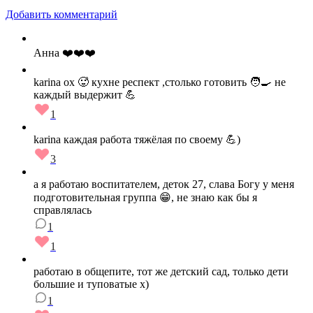
Добавить комментарий
Анна ❤️❤️❤️
karina ох 🥵 кухне респект ,столько готовить 🧑‍🍳 не
каждый выдержит 💪
1
karina каждая работа тяжёлая по своему 💪)
3
а я работаю воспитателем, деток 27, слава Богу у меня
подготовительная группа 😁, не знаю как бы я
справлялась
1
1
работаю в общепите, тот же детский сад, только дети
большие и туповатые х)
1