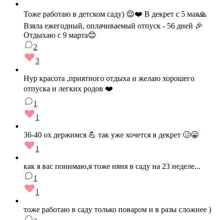
Тоже работаю в детском саду) 😌❤️ В декрет с 5 мая🙏
Взяла ежегодный, оплачиваемый отпуск - 56 дней 🎉
Отдыхаю с 9 марта😊
2
3
Нур красота ,приятного отдыха и желаю хорошего
отпуска и легких родов ❤️
1
1
36-40 ох держимся 💪 так уже хочется в декрет 🥴😁
1
как я вас понимаю,я тоже няня в саду на 23 неделе...
1
1
тоже работаю в саду только поваром и в разы сложнее )