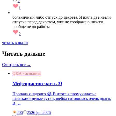
2
1
больничный либо отпуск до декрета. Я взяла две неели
отпуска перед декретом, уже не соображаю ничего.
вообще не до работы
2
читать в maam
Читать дальше
Смотреть все →
Q&A · основная
Мефепристон часть 3!
Пропала я надолго 😂 В итоге я промучилась с
схватками целые сутки, шейка готовилась очень долго.
В …
206
25
26 jun 2026