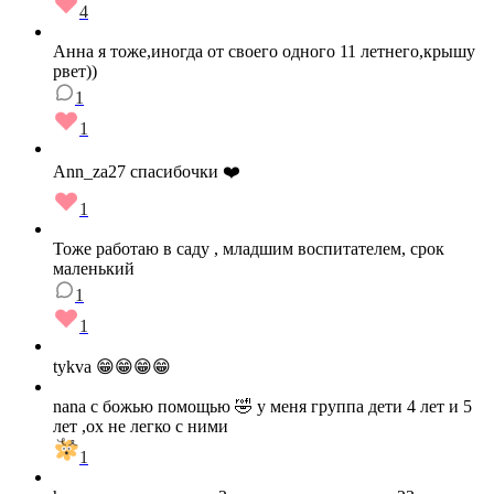
4
Анна я тоже,иногда от своего одного 11 летнего,крышу
рвет))
1
1
Ann_za27 спасибочки ❤️
1
Тоже работаю в саду , младшим воспитателем, срок
маленький
1
1
tykva 😁😁😁😁
nana с божью помощью 🤣 у меня группа дети 4 лет и 5
лет ,ох не легко с ними
1