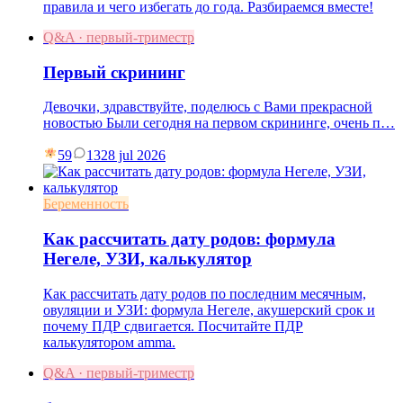
правила и чего избегать до года. Разбираемся вместе!
Q&A · первый-триместр
Первый скрининг
Девочки, здравствуйте, поделюсь с Вами прекрасной
новостью Были сегодня на первом скрининге, очень п…
59
13
28 jul 2026
Беременность
Как рассчитать дату родов: формула
Негеле, УЗИ, калькулятор
Как рассчитать дату родов по последним месячным,
овуляции и УЗИ: формула Негеле, акушерский срок и
почему ПДР сдвигается. Посчитайте ПДР
калькулятором amma.
Q&A · первый-триместр