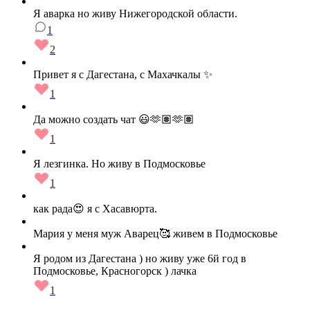
Я аварка но живу Нижегородской области.
1
2
Привет я с Дагестана, с Махачкалы ✨
1
Да можно создать чат 😃🫶🏽🫶🏽
1
Я лезгинка. Но живу в Подмосковье
1
как рада😍 я с Хасавюрта.
Мария у меня муж Аварец🥰 живем в Подмосковье
Я родом из Дагестана ) но живу уже 6й год в
Подмосковье, Красногорск ) лачка
1