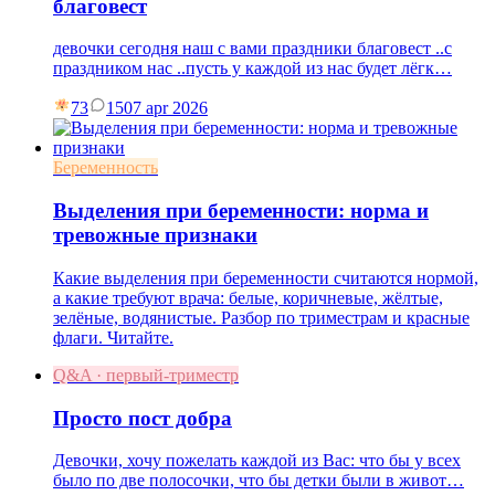
благовест
девочки сегодня наш с вами праздники благовест ..с
праздником нас ..пусть у каждой из нас будет лёгк…
73
15
07 apr 2026
Беременность
Выделения при беременности: норма и
тревожные признаки
Какие выделения при беременности считаются нормой,
а какие требуют врача: белые, коричневые, жёлтые,
зелёные, водянистые. Разбор по триместрам и красные
флаги. Читайте.
Q&A · первый-триместр
Просто пост добра
Девочки, хочу пожелать каждой из Вас: что бы у всех
было по две полосочки, что бы детки были в живот…