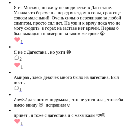
Я из Москвы, но живу периодически в Дагестане.
Узнала что беременна перед выездом в горы, срок еще
совсем маленький. Очень сильно переживаю за любой
симптом, просто сил нет. На узи и к врачу пока что не
могу сходить, в горах на заставе нет врачей. Первая б
был выкидыш примерно на таком же сроке 😭
1
Я не с Дагестана , но ухти 😁
2
1
Амираа , здесь девочек много было из дагестана. Был
пост .
1
Znw82 да я потом подумала , что не уточнила , что себя
имею ввиду 😃, исправила☺️
привет , я тоже с дагестана и с махачкалы 🫶🏼
1