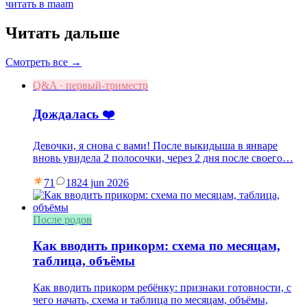
читать в maam
Читать дальше
Смотреть все →
Q&A · первый-триместр
Дождалась ❤️
Девочки, я снова с вами! После выкидыша в январе
вновь увидела 2 полосочки, через 2 дня после своего…
71
18
24 jun 2026
После родов
Как вводить прикорм: схема по месяцам,
таблица, объёмы
Как вводить прикорм ребёнку: признаки готовности, с
чего начать, схема и таблица по месяцам, объёмы,