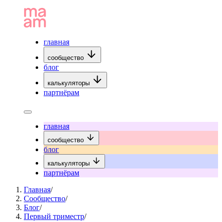
главная
сообщество
блог
калькуляторы
партнёрам
главная
сообщество
блог
калькуляторы
партнёрам
Главная
/
Сообщество
/
Блог
/
Первый триместр
/