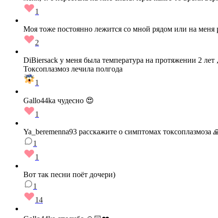
1
Моя тоже постоянно лежится со мной рядом или на меня 
2
DiBiersack у меня была температура на протяжении 2 лет 
Токсоплазмоз лечила полгода
1
Gallo44ka чудесно 😍
1
Ya_beremenna93 расскажите о симптомах токсоплазмоза 
1
1
Вот так песни поёт дочери)
1
14