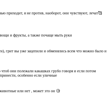
ью приходит, я не против, наоборот, они чувствуют, лечат🥰
 овощи и фрукты, а также почаще мыть руки
езти), грит вы уже зацепили и обменялись всем что можно было и
до чтоб они полежали какашках грубо говоря и если потом
т принести, особенно если уличные
а животные или нет , может это он 🧐