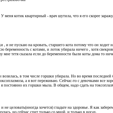
 У меня котик квартирный - врач шутила, что я его скорее зара
ки , и не пускаю на кровать, старшего кота потому что он ходит
ю беременность с котами, и лоток убирала ничего , хотя свекров
ну мне тетя сказала если до беременности были коты дома то нич
ми возилась, в том числе горшки убирала. Но во время последней
оксоплазмоза, а я вот переживаю. Сейчас-то с девочками все хо
 я постоянно их горшки мыла. В общем, надо сдать на токсоплазм
и не целовать(иногда хочется) гладьте на здоровье. Я как забере
нулась, но сейчас спит только со мной, и только в ногах.