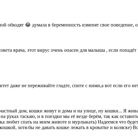
й обходят 😂 думала в беременность изменят свое поведение, они
вета врача, этот вирус очень опасен для малыша , если попадёт 
итет даже не переживайте гладте, спите с ними,а вот если его не
астный дом, кошки живут и дома и на улице, ну кошки... Я жива
а руках таскаю, и в поездки мы её везде берём, так как оставить
ка любит спать на моем животе и мурлыкать) Надеемся что буде
кошкой, хотя-бы не давать кошке лежать в кроватке и коляске) В