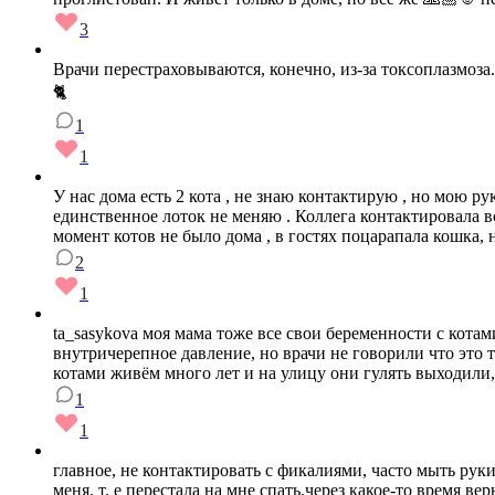
3
Врачи перестраховываются, конечно, из-за токсоплазмоза.
🐈
1
1
У нас дома есть 2 кота , не знаю контактирую , но мою ру
единственное лоток не меняю . Коллега контактировала вс
момент котов не было дома , в гостях поцарапала кошка, 
2
1
ta_sasykova моя мама тоже все свои беременности с кота
внутричерепное давление, но врачи не говорили что это т
котами живём много лет и на улицу они гулять выходили,
1
1
главное, не контактировать с фикалиями, часто мыть руки 
меня, т. е перестала на мне спать.через какое-то время вер