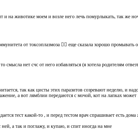
т и на животике моем и возле него лечь помурлыкать, так же ноч
ммунитета от токсоплазмоза 🤷‍♀️ еще сказала хорошо промывать
, то смысла нет счс от него избавляться (я хотела родителям отв
считается, так как цисты этих паразитов созревают неделю, и на
ражение, а вот лямблии передаются с мочой, кот на лапках може
 сдается тест какой-то , и перед тестом врач спрашивает есть дом
ней, а так и поглажу, и купаю, и спит иногда на мне