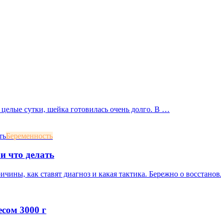
 целые сутки, шейка готовилась очень долго. В …
Беременность
и что делать
ичины, как ставят диагноз и какая тактика. Бережно о восстан
сом 3000 г