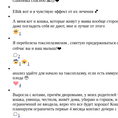
Gallo44ka спасибо 🙏🏻❤️
Elhik вот и я чувствую эффект от их лечения 💕
А меня кот и кошка, которые живут у мамы вообще стороно
даже погладить себя не дают, мне и лучше от этого
1
Я переболела токсоплазмозом , советую придерживаться со
сейчас вы и ваш малыш!❤️
2
1
1
анализ здайте для начало на таксоплазму, если есть иммун
плода 🥹
4
Выросла с котами, причём дворовыми, у моих родителей ч
кошка, умница, честюля, живёт дома, убираю и горшок, и н
ограничений не вводила, верю что все будет хорошо! Кош
планируем ограничить первые 4 месяца контакт дочери с 
1