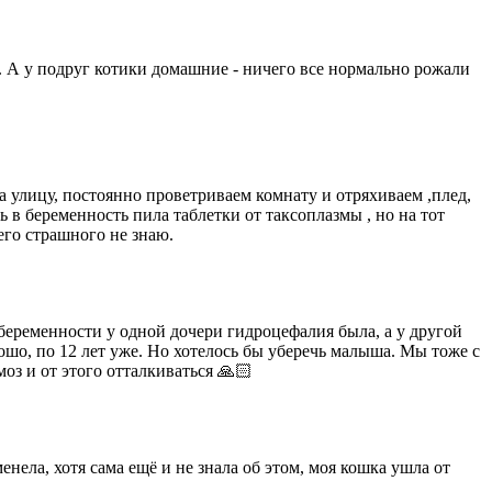
жу. А у подруг котики домашние - ничего все нормально рожали
 на улицу, постоянно проветриваем комнату и отряхиваем ,плед,
ь в беременность пила таблетки от таксоплазмы , но на тот
его страшного не знаю.
 беременности у одной дочери гидроцефалия была, а у другой
рошо, по 12 лет уже. Но хотелось бы уберечь малыша. Мы тоже с
оз и от этого отталкиваться 🙏🏻
менела, хотя сама ещё и не знала об этом, моя кошка ушла от