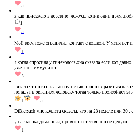
3
я как приезжаю в деревню, ложусь, котик один прям люби
1
3
Мой врач тоже ограничил контакт с кошкой. У меня нет и
1
я когда спросила у гинеколога,она сказала если кот давно
уже типа иммунитет.
3
читала что токсоплазмозом не так просто заразиться как 
попадут в организм человеку тогда только произойдет за
1
1
3
DiBiersack мне коллега сказала, что на 28 неделе или 30 ,
у нас кошка домашняя, привита. естественно не целуюсь с 
1