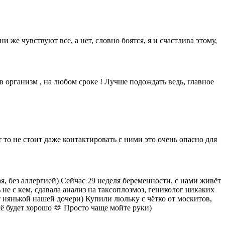
 же чувствуют все, а нет, словно боятся, я и счастлива этому,
в организм , на любом сроке ! Лучше подождать ведь, главное
т то не стоит даже контактировать с ними это очень опасно для
я, без аллергией) Сейчас 29 неделя беременности, с нами живёт
 не с кем, сдавала анализ на таксоплозмоз, гениколог никаких
т нянькой нашей дочери) Купили люльку с чётко от москитов,
сё будет хорошо 🫶 Просто чаще мойте руки)