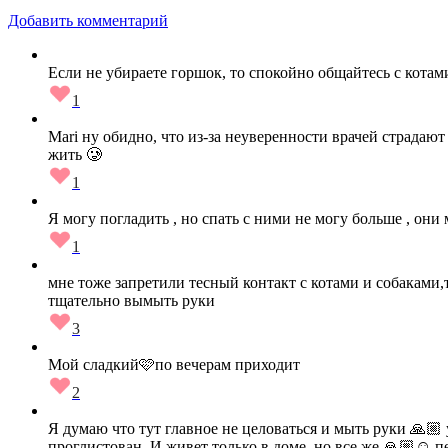
Добавить комментарий
Если не убираете горшок, то спокойно общайтесь с котами
1
Mari ну обидно, что из-за неуверенности врачей страдаю
жить 🥲
1
Я могу погладить , но спать с ними не могу больше , они 
1
мне тоже запретили тесный контакт с котами и собаками,т
тщательно вымыть руки
3
Мой сладкий🩷по вечерам приходит
2
Я думаю что тут главное не целоваться и мыть руки 🙏🏼 
проглистован. И живет только в доме, но все же 🙏🏼☺️ п