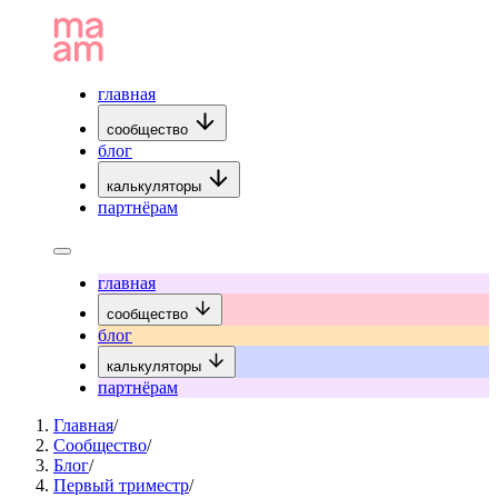
главная
сообщество
блог
калькуляторы
партнёрам
главная
сообщество
блог
калькуляторы
партнёрам
Главная
/
Сообщество
/
Блог
/
Первый триместр
/