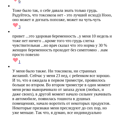
6
Тоже было так, о себе давала знать только грудь.
Радуйтесь, что токсикоза нет - это лучший исход)) Нооо,
оно может и догнать попозже, может на чуть-чуть
3
привет ...это здоровая беременность ..у меня 10 недель и
тоже нет ничего ...кроме того что грудь слегка
чувствительная ...но врач сказал что это норма у 30 %
женщин беременность проходит без симптомно . .нам
просто повезло
1
У меня было также. Ни токсикоза, ни странных
желаний. Сейчас у меня 23 нед, с ребенком все хорошо.
И то, что я ожидала в первом триместре, проявилось
больше во втором. Во втором триместре в один момент
меня резко выворачивало от запаха духов (любых, и
даже своих), в другой момент начало сильнее укачивать
в автомобиле, появилась тошнота в душных
помещениях, начало воротить от некоторых продуктов.
Некоторые признаки меня преследуют до сих пор, но
уже меньше. Так что, я думаю, все индивидуально