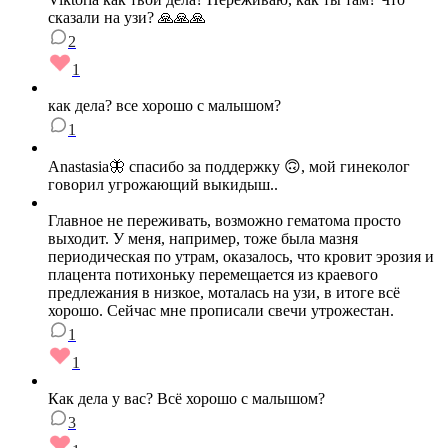
сказали на узи? 🙏🙏🙏
2
1
как дела? все хорошо с малышом?
1
Anastasia🦋 спасибо за поддержку 🙃, мой гинеколог
говорил угрожающий выкидыш..
Главное не переживать, возможно гематома просто
выходит. У меня, например, тоже была мазня
периодическая по утрам, оказалось, что кровит эрозия и
плацента потихоньку перемещается из краевого
предлежания в низкое, моталась на узи, в итоге всё
хорошо. Сейчас мне прописали свечи утрожестан.
1
1
Как дела у вас? Всё хорошо с малышом?
3