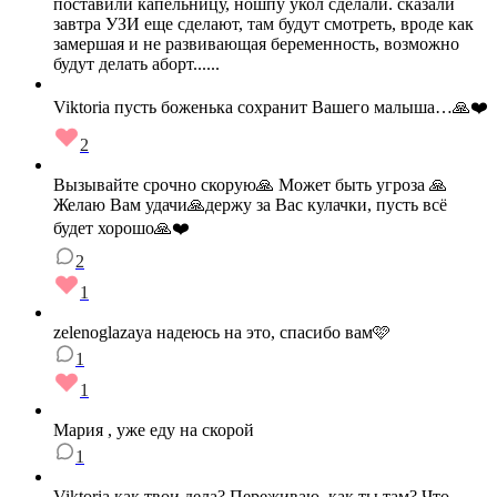
поставили капельницу, ношпу укол сделали. сказали
завтра УЗИ еще сделают, там будут смотреть, вроде как
замершая и не развивающая беременность, возможно
будут делать аборт......
Viktoria пусть боженька сохранит Вашего малыша…🙏❤️
2
Вызывайте срочно скорую🙏 Может быть угроза 🙏
Желаю Вам удачи🙏держу за Вас кулачки, пусть всё
будет хорошо🙏❤️
2
1
zelenoglazaya надеюсь на это, спасибо вам🩷
1
1
Мария , уже еду на скорой
1
Viktoria как твои дела? Переживаю, как ты там? Что