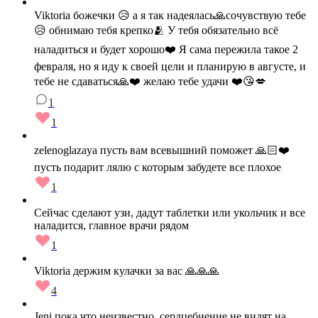
Viktoria божечки 😥 а я так надеялась🙏сочувствую тебе
😥 обнимаю тебя крепко🫂 У тебя обязательно всё
наладиться и будет хорошо❤️ Я сама пережила такое 2
февраля, но я иду к своей цели и планирую в августе, и
тебе не сдаваться🙏❤️ желаю тебе удачи ❤️😘💋
1
1
zelenoglazaya пусть вам всевышний поможет 🙏🏻❤️
пусть подарит лялю с которым забудете все плохое
1
Сейчас сделают узи, дадут таблетки или укольчик и все
наладится, главное врачи рядом
1
Viktoria держим кулачки за вас 🙏🙏🙏
4
Jeni пока что неизвестно, сердцебиение не видят на