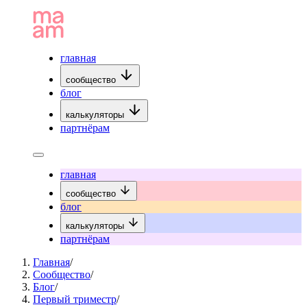
главная
сообщество
блог
калькуляторы
партнёрам
главная
сообщество
блог
калькуляторы
партнёрам
Главная
/
Сообщество
/
Блог
/
Первый триместр
/