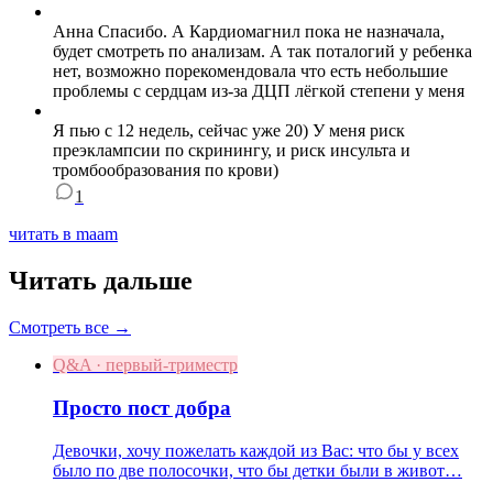
Анна Спасибо. А Кардиомагнил пока не назначала,
будет смотреть по анализам. А так поталогий у ребенка
нет, возможно порекомендовала что есть небольшие
проблемы с сердцам из-за ДЦП лёгкой степени у меня
Я пью с 12 недель, сейчас уже 20) У меня риск
преэклампсии по скринингу, и риск инсульта и
тромбообразования по крови)
1
читать в maam
Читать дальше
Смотреть все →
Q&A · первый-триместр
Просто пост добра
Девочки, хочу пожелать каждой из Вас: что бы у всех
было по две полосочки, что бы детки были в живот…