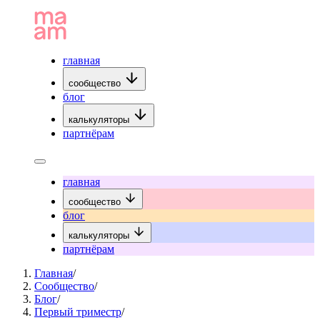
главная
сообщество
блог
калькуляторы
партнёрам
главная
сообщество
блог
калькуляторы
партнёрам
Главная
/
Сообщество
/
Блог
/
Первый триместр
/