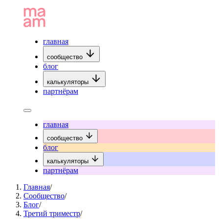
главная
сообщество
блог
калькуляторы
партнёрам
главная
сообщество
блог
калькуляторы
партнёрам
Главная
/
Сообщество
/
Блог
/
Третий триместр
/