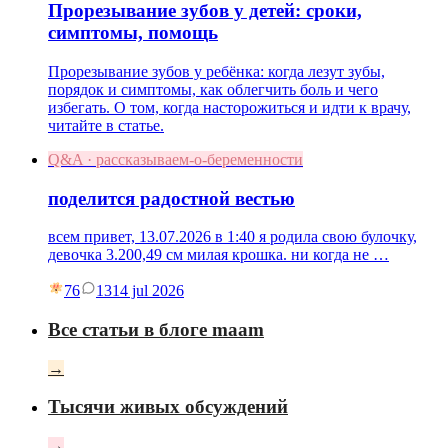
Прорезывание зубов у детей: сроки,
симптомы, помощь
Прорезывание зубов у ребёнка: когда лезут зубы,
порядок и симптомы, как облегчить боль и чего
избегать. О том, когда насторожиться и идти к врачу,
читайте в статье.
Q&A · рассказываем-о-беременности
поделится радостной вестью
всем привет, 13.07.2026 в 1:40 я родила свою булочку,
девочка 3.200,49 см милая крошка. ни когда не …
76
13
14 jul 2026
Все статьи в блоге maam
→
Тысячи живых обсуждений
→