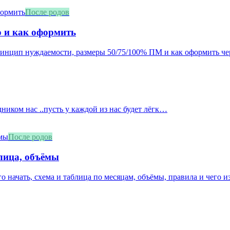
После родов
о и как оформить
принцип нуждаемости, размеры 50/75/100% ПМ и как оформить че
дником нас ..пусть у каждой из нас будет лёгк…
После родов
блица, объёмы
о начать, схема и таблица по месяцам, объёмы, правила и чего из