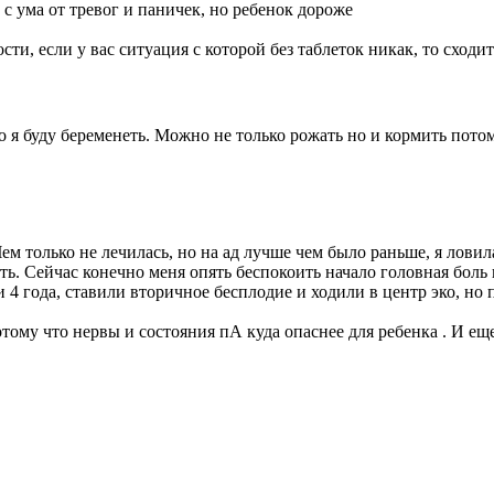
с ума от тревог и паничек, но ребенок дороже
и, если у вас ситуация с которой без таблеток никак, то сходит
я буду беременеть. Можно не только рожать но и кормить потом.
Чем только не лечилась, но на ад лучше чем было раньше, я лов
ь. Сейчас конечно меня опять беспокоить начало головная боль и
 4 года, ставили вторичное бесплодие и ходили в центр эко, но
тому что нервы и состояния пА куда опаснее для ребенка . И ещ