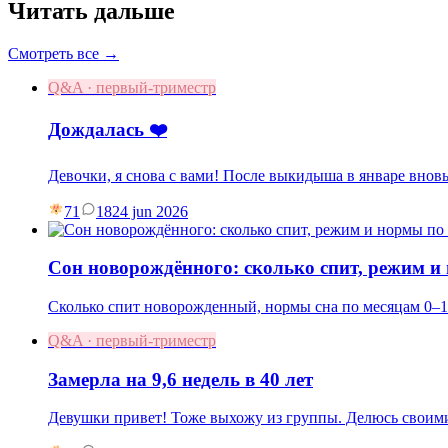
Читать дальше
Смотреть все →
Q&A · первый-триместр
Дождалась ❤️
Девочки, я снова с вами! После выкидыша в январе вновь
71
18
24 jun 2026
Сон новорождённого: сколько спит, режим и
Сколько спит новорожденный, нормы сна по месяцам 0–1
Q&A · первый-триместр
Замерла на 9,6 недель в 40 лет
Девушки привет! Тоже выхожу из группы. Делюсь своими