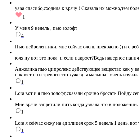
yana спасибо,сходила к врачу ! Сказала их можно,тем бо
1
У меня 9 недель , пью золофт
4
Пью нейролептики, мне сейчас очень прекрасно )) и с ре
юля ну вот это пока, п если накроет?Ведь наверное пани
Анжелика пью ципролекс действующее вещество как у вас 
накроет па и тревоги это хуже для малыша , очень изучал
1
Lora вот и я пью золофт,сказали срочно бросать.Пойду сег
Мне врачи запретили пить когда узнала что в положении
1
Lora я сейчас сижу на ад элицея срок 5 недель 1 день, 
1