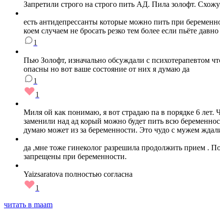
Запретили строго на строго пить АД. Пила золофт. Схожу 
есть антидепрессанты которые можно пить при беременност
коем случаем не бросать резко тем более если пьёте давно
1
Пью Золофт, изначально обсуждали с психотерапевтом что 
опасны но вот ваше состояние от них я думаю да
1
1
Миля ой как понимаю, я вот страдаю па в порядке 6 лет. 
заменили над ад корый можно будет пить всю беременност
думаю может из за беременности. Это чудо с мужем ждали
да ,мне тоже гинеколог разрешила продолжить прием . По
запрещены при беременности.
Yaizsaratova полностью согласна
1
читать в maam