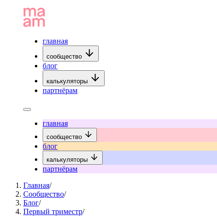
главная
сообщество
блог
калькуляторы
партнёрам
главная
сообщество
блог
калькуляторы
партнёрам
Главная
/
Сообщество
/
Блог
/
Первый триместр
/