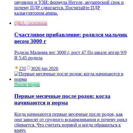
овуляции и УЗИ: формула Негеле, акушерский срок и
почему ПДР сдвигается. Посчитайте ПДР
калькулятором amma.
Q&A · основная
Счастливое прибавление: родился мальчик
весом 3000 г
Родила Мальчик вес 3000 г, рост 47 По шкале апгар 9/9
В 5:45 родила
231
30
26 jun 2026
После родов
Первые месячные после родов: когда
начинаются и норма
Когда начинаются первые месячные после родов, как
они зависят от грудного вскармливания и почему цикл
сбивается. Что считать нормой и когда обращаться к
врачу.