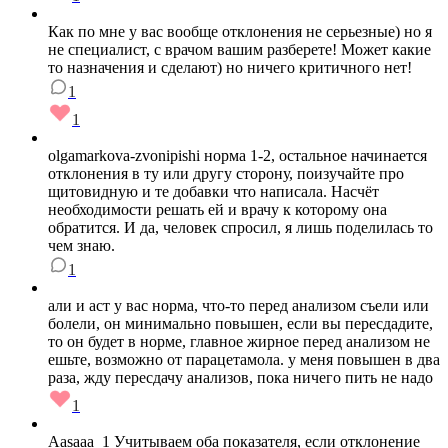
Как по мне у вас вообще отклонения не серьезные) но я
не специалист, с врачом вашим разберете! Может какие
то назначения и сделают) но ничего критичного нет!
1
1
olgamarkova-zvonipishi норма 1-2, остальное начинается
отклонения в ту или другу сторону, поизучайте про
щитовидную и те добавки что написала. Насчёт
необходимости решать ей и врачу к которому она
обратится. И да, человек спросил, я лишь поделилась то
чем знаю.
1
али и аст у вас норма, что-то перед анализом съели или
болели, он минимально повышен, если вы пересдадите,
то он будет в норме, главное жирное перед анализом не
ешьте, возможно от парацетамола. у меня повышен в два
раза, жду пересдачу анализов, пока ничего пить не надо
1
Aasaaa_1 Учитываем оба показателя, если отклонение