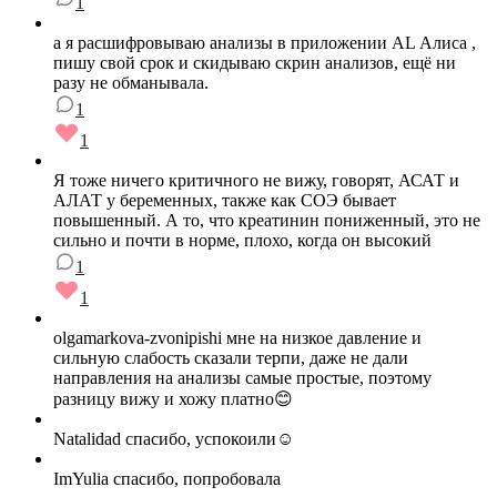
1
а я расшифровываю анализы в приложении AL Алиса ,
пишу свой срок и скидываю скрин анализов, ещё ни
разу не обманывала.
1
1
Я тоже ничего критичного не вижу, говорят, АСАТ и
АЛАТ у беременных, также как СОЭ бывает
повышенный. А то, что креатинин пониженный, это не
сильно и почти в норме, плохо, когда он высокий
1
1
olgamarkova-zvonipishi мне на низкое давление и
сильную слабость сказали терпи, даже не дали
направления на анализы самые простые, поэтому
разницу вижу и хожу платно😊
Natalidad спасибо, успокоили☺️
ImYulia спасибо, попробовала