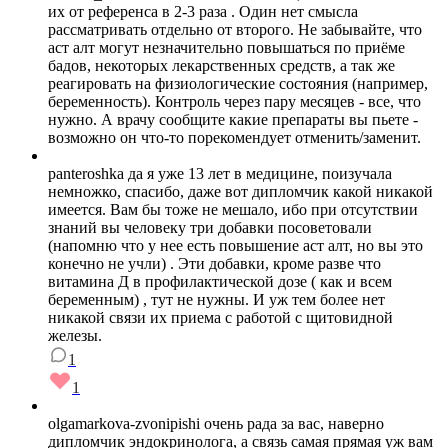
их от референса в 2-3 раза . Один нет смысла
рассматривать отдельно от второго. Не забывайте, что
аст алт могут незначительно повышаться по приёме
бадов, некоторых лекарственных средств, а так же
реагировать на физиологические состояния (например,
беременность). Контроль через пару месяцев - все, что
нужно. А врачу сообщите какие препараты вы пьете -
возможно он что-то порекомендует отменить/заменит.
panteroshka да я уже 13 лет в медицине, поизучала
немножко, спасибо, даже вот дипломчик какой никакой
имеется. Вам бы тоже не мешало, ибо при отсутствии
знаний вы человеку три добавки посоветовали
(напомню что у нее есть повышение аст алт, но вы это
конечно не учли) . Эти добавки, кроме разве что
витамина Д в профилактической дозе ( как и всем
беременным) , тут не нужны. И уж тем более нет
никакой связи их приема с работой с щитовидной
железы.
1
1
olgamarkova-zvonipishi очень рада за вас, наверно
дипломчик эндокринолога, а связь самая прямая уж вам