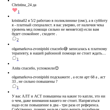
Christina_24 да
1
kristina02 я 5/2 работаю в поликлинике (омс), а в субботу
я - платный специалист. я вас уверяю, от наличия чека
уровень мед помощи сильно не меняется)) если вам
будет спокойнее , сходите .
2
olgamarkova-zvonipishi спасибо😅 записалась к платному
терапевту, в нашей районной помощи не стоит ждать…
1
Anita спасибо, успокоили😊
olgamarkova-zvonipishi подскажите , а если арт 68 а , аст
33 , не сильно повышены ?
1
У вас АЛТ и АСТ повышены на какие то капли, это ни
о чем, даже внимания вашего не стоит. Напрягаться
надо если повышение в два - три раза от референса.
Собственно, почему нельзя слепо верить подобным