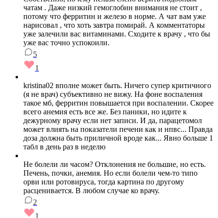
чатам . Даже низкий гемоглобин внимания не стоит ,
потому что ферритин и железо в норме. А чат вам уже
нарисовал , что хоть завтра помирай. А комментаторы
уже залечили вас витаминами. Сходите к врачу , что бы
уже вас точно успокоили.
5
1
kristina02 вполне может быть. Ничего супер критичного
(я не врач) субъективно не вижу. На фоне воспаления
такое мб, ферритин повышается при воспалении. Скорее
всего анемия есть все же. Без паники, но идите к
дежурному врачу если нет записи. И да, парацетомол
может влиять на показатели печени как и нпвс... Правда
доза должна быть приличной вроде как... Явно больше 1
табл в день раз в неделю
Не болели ли часом? Отклонения не большие, но есть.
Печень, почки, анемия. Но если болели чем-то типо
орви или ротовируса, тогда картина по другому
расценивается. В любом случае ко врачу.
2
1