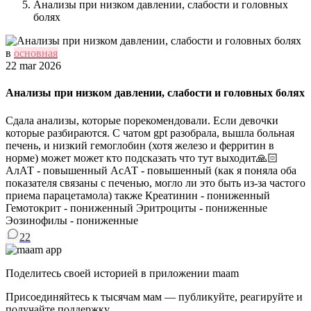
Анализы при низком давлении, слабости и головных
болях
в
основная
22 mar 2026
Анализы при низком давлении, слабости и головных болях
Сдала анализы, которые порекомендовали. Если девочки
которые разбираются. С чатом gpt разобрала, вышла больная
печень, и низкий гемоглобин (хотя железо и ферритин в
норме) может может кто подсказать что тут выходит🙏🏻
АлАТ - повышенный АсАТ - повышенный (как я поняла оба
показателя связаны с печенью, могло ли это быть из-за частого
приема парацетамола) также Креатинин - пониженный
Гемотокрит - пониженный Эритроциты - пониженные
Эозинофилы - пониженные
22
Поделитесь своей историей в приложении maam
Присоединяйтесь к тысячам мам — публикуйте, реагируйте и
получайте поддержку