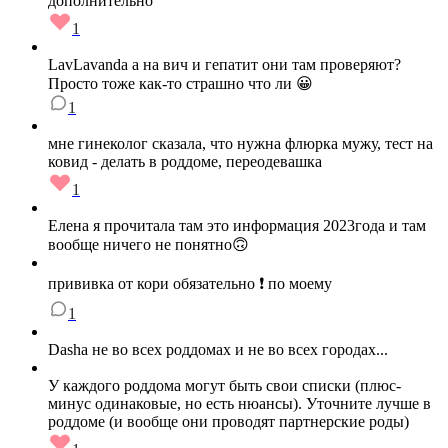
дополнительно
1
LavLavanda а на вич и гепатит они там проверяют?
Просто тоже как-то страшно что ли 😀
1
мне гинеколог сказала, что нужна флюрка мужу, тест на
ковид - делать в роддоме, переодевашка
1
Елена я прочитала там это информация 2023года и там
вообще ничего не понятно🙃
прививка от кори обязательно ❗ по моему
1
Dasha не во всех роддомах и не во всех городах...
У каждого роддома могут быть свои списки (плюс-
минус одинаковые, но есть нюансы). Уточните лучше в
роддоме (и вообще они проводят партнерские роды)