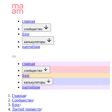
главная
сообщество
блог
калькуляторы
партнёрам
главная
сообщество
блог
калькуляторы
партнёрам
Главная
/
Сообщество
/
Блог
/
Третий триместр
/