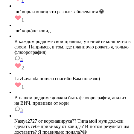
1
mr’ корь и ковид это разные заболевания 😁
1
mr’ корь)не ковид
В каждом роддоме свои правила, уточняйте конкретно в
своем. Например, в том, где планирую рожать я, только
флюорография)
4
2
LavLavanda поняла спасибо Вам повезло)
1
В нашем роддоме должна быть флюорография, анализ
на ВИЧ, прививка от кори
3
Nastya2727 от коронавируса?? Типа мой муж должен
сделать себе прививку от ковида? И потом результат им
доставить? Я правильно поняла?😅