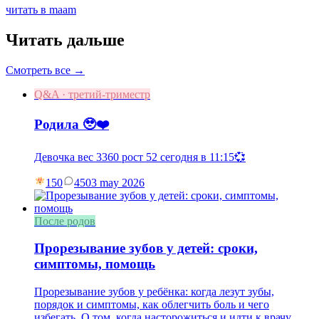
читать в maam
Читать дальше
Смотреть все →
Q&A · третий-триместр
Родила 🥹❤️
Девочка вес 3360 рост 52 сегодня в 11:15💞
150
45
03 may 2026
После родов
Прорезывание зубов у детей: сроки,
симптомы, помощь
Прорезывание зубов у ребёнка: когда лезут зубы,
порядок и симптомы, как облегчить боль и чего
избегать. О том, когда насторожиться и идти к врачу,