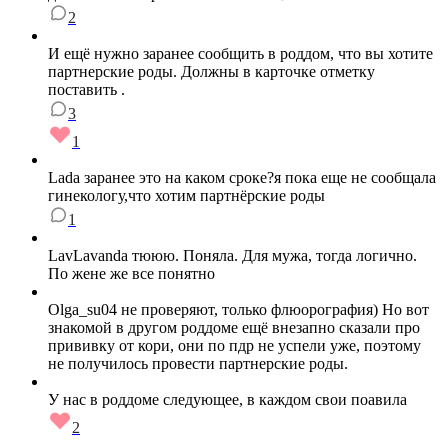
2
И ещё нужно заранее сообщить в роддом, что вы хотите
партнерские роды. Должны в карточке отметку
поставить .
3
1
Lada заранее это на каком сроке?я пока еще не сообщала
гинекологу,что хотим партнёрские роды
1
LavLavanda тююю. Поняла. Для мужа, тогда логично.
По жене же все понятно
Olga_su04 не проверяют, только флюорография) Но вот
знакомой в другом роддоме ещё внезапно сказали про
прививку от кори, они по пдр не успели уже, поэтому
не получилось провести партнерские роды.
У нас в роддоме следующее, в каждом свои поавила
2