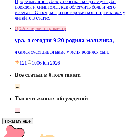
Прорезывание зубов у ребёнка: когда лезут зубы,
порядок и симптомы, как облегчить боль и чего
избегать. О том, когда насторожиться и идти к врачу,
читайте в статье.
Q&A · первый-триместр
ура, я сегодня 9:20 родила мальчика,
я самая счастливая мама у меня родился сын.
121
10
06 jun 2026
Все статьи в блоге maam
→
Тысячи живых обсуждений
→
Показать ещё