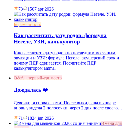
73
15
07 apr 2026
Беременность
Как рассчитать дату родов: формула
Негеле, УЗИ, калькулятор
Как рассчитать дату родов по последним месячным,
овуляции и УЗИ: формула Негеле, акушерский срок и
почему ПДР сдвигается. Посчитайте ПДР
калькулятором amma.
Q&A · первый-триместр
Дождалась ❤️
Девочки, я снова с вами! После выкидыша в январе
вновь увидела 2 полосочки, через 2 дня после своего…
71
18
24 jun 2026
Имена для