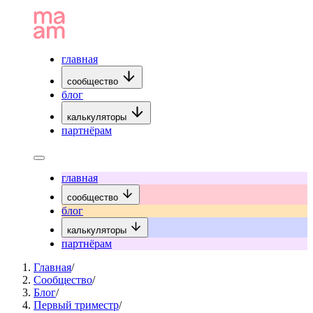
главная
сообщество
блог
калькуляторы
партнёрам
главная
сообщество
блог
калькуляторы
партнёрам
Главная
/
Сообщество
/
Блог
/
Первый триместр
/