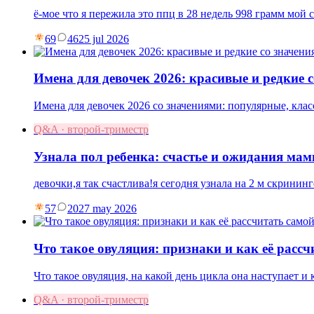
ё-мое что я пережила это ппц в 28 недель 998 грамм мой 
69
46
25 jul 2026
Имена для девочек 2026: красивые и редкие 
Имена для девочек 2026 со значениями: популярные, клас
Q&A · второй-триместр
Узнала пол ребенка: счастье и ожидания ма
девочки,я так счастлива!я сегодня узнала на 2 м скрининг
57
20
27 may 2026
Что такое овуляция: признаки и как её рассч
Что такое овуляция, на какой день цикла она наступает и
Q&A · второй-триместр