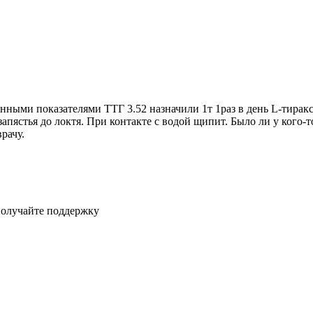
нными показателями ТТГ 3.52 назначили 1т 1раз в день L-тиракси
апястья до локтя. При контакте с водой щипит. Было ли у кого-т
рачу.
получайте поддержку