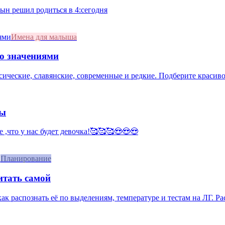
сын решил родиться в 4:сегодня
Имена для малыша
со значениями
сические, славянские, современные и редкие. Подберите красивое
мы
е ,что у нас будет девочка!🥰🥰🥰😍😍😍
Планирование
итать самой
 как распознать её по выделениям, температуре и тестам на ЛГ. Р