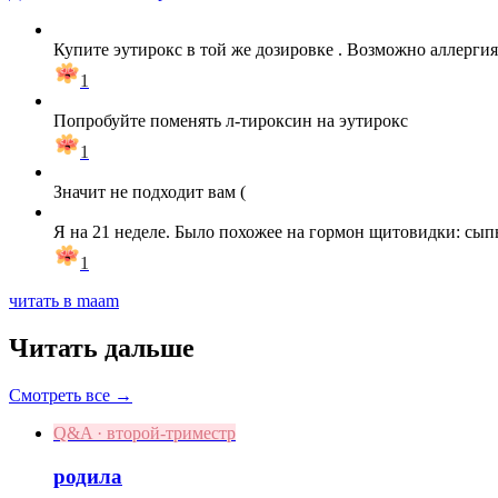
Купите эутирокс в той же дозировке . Возможно аллергия
1
Попробуйте поменять л-тироксин на эутирокс
1
Значит не подходит вам (
Я на 21 неделе. Было похожее на гормон щитовидки: сыпь
1
читать в maam
Читать дальше
Смотреть все →
Q&A · второй-триместр
родила