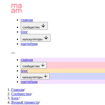
главная
сообщество
блог
калькуляторы
партнёрам
главная
сообщество
блог
калькуляторы
партнёрам
Главная
/
Сообщество
/
Блог
/
Второй триместр
/