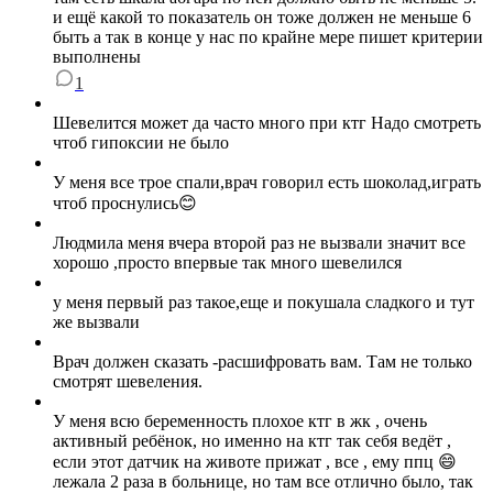
и ещё какой то показатель он тоже должен не меньше 6
быть а так в конце у нас по крайне мере пишет критерии
выполнены
1
Шевелится может да часто много при ктг Надо смотреть
чтоб гипоксии не было
У меня все трое спали,врач говорил есть шоколад,играть
чтоб проснулись😊
Людмила меня вчера второй раз не вызвали значит все
хорошо ,просто впервые так много шевелился
у меня первый раз такое,еще и покушала сладкого и тут
же вызвали
Врач должен сказать -расшифровать вам. Там не только
смотрят шевеления.
У меня всю беременность плохое ктг в жк , очень
активный ребёнок, но именно на ктг так себя ведёт ,
если этот датчик на животе прижат , все , ему ппц 😄
лежала 2 раза в больнице, но там все отлично было, так