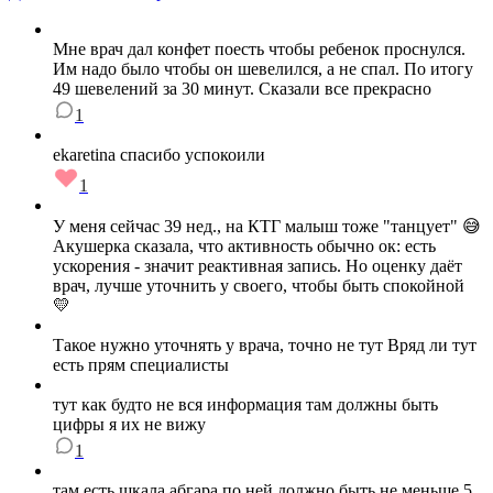
Мне врач дал конфет поесть чтобы ребенок проснулся.
Им надо было чтобы он шевелился, а не спал. По итогу
49 шевелений за 30 минут. Сказали все прекрасно
1
ekaretina спасибо успокоили
1
У меня сейчас 39 нед., на КТГ малыш тоже "танцует" 😅
Акушерка сказала, что активность обычно ок: есть
ускорения - значит реактивная запись. Но оценку даёт
врач, лучше уточнить у своего, чтобы быть спокойной
💛
Такое нужно уточнять у врача, точно не тут Вряд ли тут
есть прям специалисты
тут как будто не вся информация там должны быть
цифры я их не вижу
1
там есть шкала абгара по ней должно быть не меньше 5.