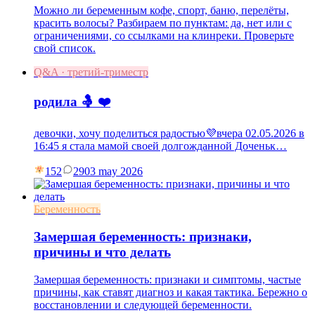
Можно ли беременным кофе, спорт, баню, перелёты,
красить волосы? Разбираем по пунктам: да, нет или с
ограничениями, со ссылками на клинреки. Проверьте
свой список.
Q&A · третий-триместр
родила 🤱 ❤️
девочки, хочу поделиться радостью💜вчера 02.05.2026 в
16:45 я стала мамой своей долгожданной Доченьк…
152
29
03 may 2026
Беременность
Замершая беременность: признаки,
причины и что делать
Замершая беременность: признаки и симптомы, частые
причины, как ставят диагноз и какая тактика. Бережно о
восстановлении и следующей беременности.