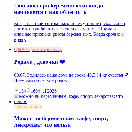
Токсикоз при беременности: когда
начинается и как облегчить
Когда начинается токсикоз, почему тошнит, сколько он
длится и как бороться с токсикозом дома. Норма и
опасные признаки рвоты беременных. Когда срочно к
врачу.
Q&A · третий-триместр
Родила , девочки ❤️
03.07. Родилась наша доча на сроке 40,5 ! 4 кг счастья 💕
Всем желаю легких родов !
134
16
04 jul 2026
Беременность
Можно ли беременным: кофе, спорт,
лекарства: что нельзя