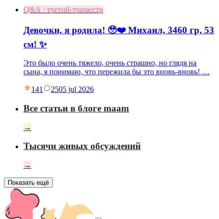
Q&A · третий-триместр
Девочки, я родила! 🥹❤️ Михаил, 3460 гр, 53
см! ✨
Это было очень тяжело, очень страшно, но глядя на
сына, я понимаю, что пережила бы это вновь-вновь! …
141
25
05 jul 2026
Все статьи в блоге maam
→
Тысячи живых обсуждений
→
Показать ещё