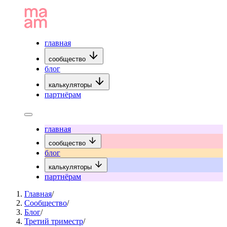
главная
сообщество
блог
калькуляторы
партнёрам
главная
сообщество
блог
калькуляторы
партнёрам
Главная
/
Сообщество
/
Блог
/
Третий триместр
/