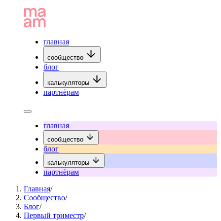
главная
сообщество
блог
калькуляторы
партнёрам
главная
сообщество
блог
калькуляторы
партнёрам
Главная
/
Сообщество
/
Блог
/
Первый триместр
/