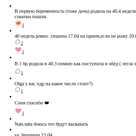
В первую беременность (тоже доча) родила на 40,4 недел
схватки пошли.
1
40 недель ровно ,тишина 17.04 на прием,если не рожу 20.
2
1
В 1 бр родила в 40.3 помню как поступила в обед ( легла
1
Olga у вас пдр на какое число стоит?)
1
Соня спасибо ❤️
1
Nats.tatta боюсь что будут вызывать
ya_beremena 15.04