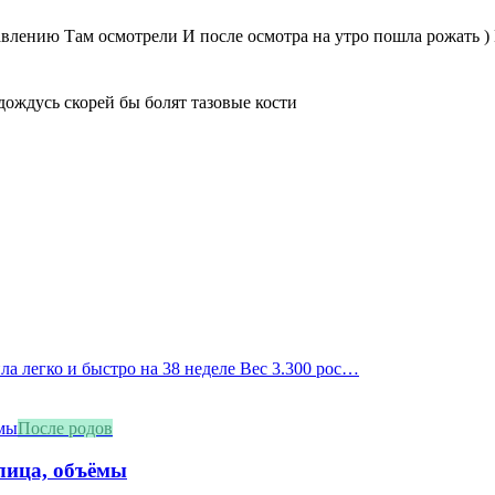
правлению Там осмотрели И после осмотра на утро пошла рожать 
дождусь скорей бы болят тазовые кости
ила легко и быстро на 38 неделе Вес 3.300 рос…
После родов
блица, объёмы