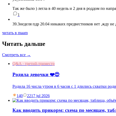
Так же было ) легла в 40 недель и 2 дня в роддом по на
1
39.3неделя пдр 20.04 никаких предвестников нет ,жду не 
читать в maam
Читать дальше
Смотреть все →
Q&A · третий-триместр
Родила девочки ❤️😍
Родила 16 числа утром в 6 часов с 1 длились схватки род
140
22
17 jul 2026
Как вводить прикорм: схема по месяцам, та