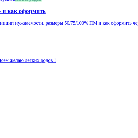
о и как оформить
принцип нуждаемости, размеры 50/75/100% ПМ и как оформить че
 Всем желаю легких родов !