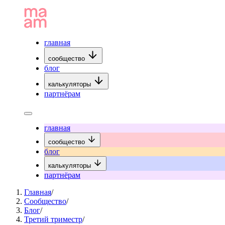
главная
сообщество
блог
калькуляторы
партнёрам
главная
сообщество
блог
калькуляторы
партнёрам
Главная
/
Сообщество
/
Блог
/
Третий триместр
/