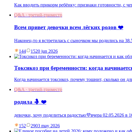
Как вводить прикорм ребёнку: признаки готовности, с чег
Q&A · третий-триместр
Всем привет девочки всем лёгких родов ❤️
Наконец-то я встретилась с сыночком мы родились на 38.5
144
15
20 jun 2026
Токсикоз при беременности: когда начинаетс
Когда начинается токсикоз, почему тошнит, сколько он дл
Q&A · третий-триместр
родила 🤱 ❤️
девочки, хочу поделиться радостью💜вчера 02.05.2026 в
152
29
03 may 2026