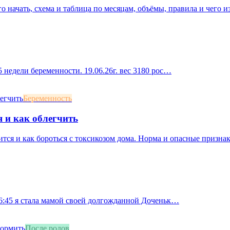
о начать, схема и таблица по месяцам, объёмы, правила и чего из
 недели беременности. 19.06.26г. вес 3180 рос…
Беременность
я и как облегчить
ится и как бороться с токсикозом дома. Норма и опасные призна
 16:45 я стала мамой своей долгожданной Доченьк…
После родов