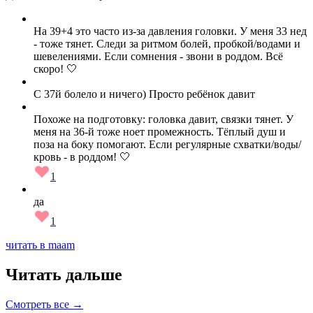
На 39+4 это часто из‑за давления головки. У меня 33 нед
- тоже тянет. Следи за ритмом болей, пробкой/водами и
шевелениями. Если сомнения - звони в роддом. Всё
скоро! 🤍
С 37й болело и ничего) Просто ребёнок давит
Похоже на подготовку: головка давит, связки тянет. У
меня на 36-й тоже ноет промежность. Тёплый душ и
поза на боку помогают. Если регулярные схватки/воды/
кровь - в роддом! 🤍
1
да
1
читать в maam
Читать дальше
Смотреть все →