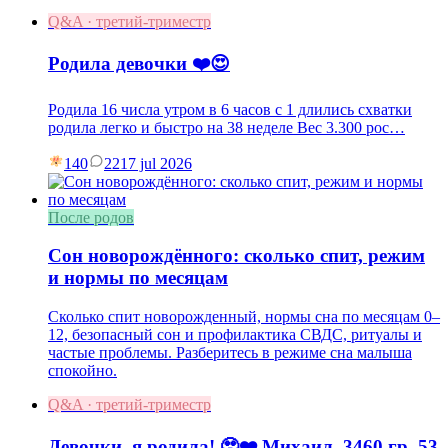
Q&A · третий-триместр
Родила девочки ❤️😍
Родила 16 числа утром в 6 часов с 1 длились схватки
родила легко и быстро на 38 неделе Вес 3.300 рос…
140
22
17 jul 2026
После родов
Сон новорождённого: сколько спит, режим
и нормы по месяцам
Сколько спит новорожденный, нормы сна по месяцам 0–
12, безопасный сон и профилактика СВДС, ритуалы и
частые проблемы. Разберитесь в режиме сна малыша
спокойно.
Q&A · третий-триместр
Девочки, я родила! 🥹❤️ Михаил, 3460 гр, 53