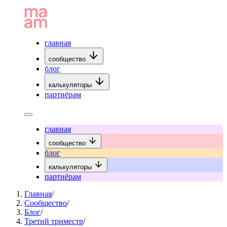
главная
сообщество
блог
калькуляторы
партнёрам
главная
сообщество
блог
калькуляторы
партнёрам
Главная
/
Сообщество
/
Блог
/
Третий триместр
/