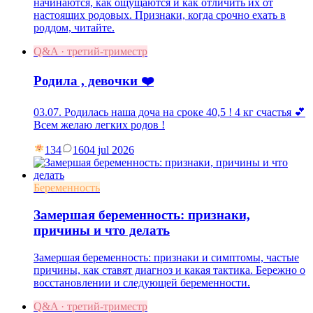
начинаются, как ощущаются и как отличить их от
настоящих родовых. Признаки, когда срочно ехать в
роддом, читайте.
Q&A · третий-триместр
Родила , девочки ❤️
03.07. Родилась наша доча на сроке 40,5 ! 4 кг счастья 💕
Всем желаю легких родов !
134
16
04 jul 2026
Беременность
Замершая беременность: признаки,
причины и что делать
Замершая беременность: признаки и симптомы, частые
причины, как ставят диагноз и какая тактика. Бережно о
восстановлении и следующей беременности.
Q&A · третий-триместр