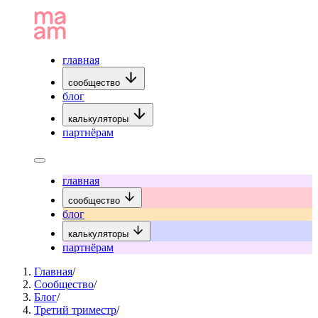
главная
сообщество
блог
калькуляторы
партнёрам
главная
сообщество
блог
калькуляторы
партнёрам
Главная
/
Сообщество
/
Блог
/
Третий триместр
/