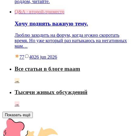
роддом, читайте.
Q&A · второй-триместр
Хочу поднять важную тему.
Люблю заходить на форум, когда нужно скоротать
время. Но уже который раз натыкаюсь на негативных
мам…
77
40
26 jun 2026
Все статьи в блоге maam
→
Тысячи живых обсуждений
→
Показать ещё