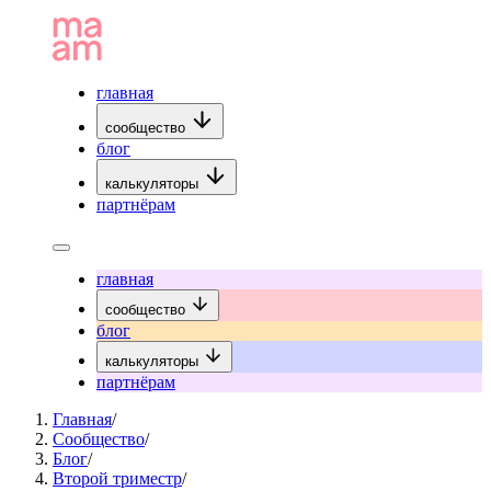
главная
сообщество
блог
калькуляторы
партнёрам
главная
сообщество
блог
калькуляторы
партнёрам
Главная
/
Сообщество
/
Блог
/
Второй триместр
/