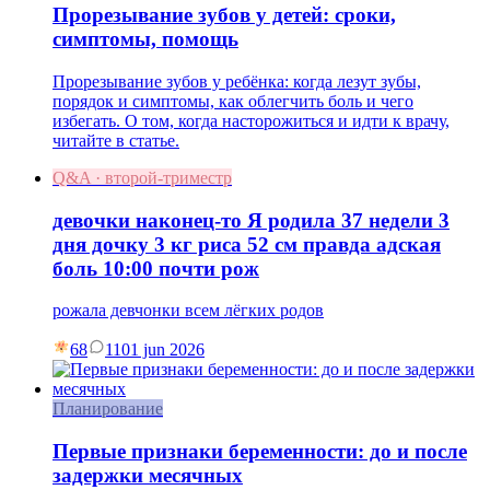
Прорезывание зубов у детей: сроки,
симптомы, помощь
Прорезывание зубов у ребёнка: когда лезут зубы,
порядок и симптомы, как облегчить боль и чего
избегать. О том, когда насторожиться и идти к врачу,
читайте в статье.
Q&A · второй-триместр
девочки наконец-то Я родила 37 недели 3
дня дочку 3 кг риса 52 см правда адская
боль 10:00 почти рож
рожала девчонки всем лёгких родов
68
11
01 jun 2026
Планирование
Первые признаки беременности: до и после
задержки месячных