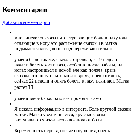
Комментарии
Добавить комментарий
мне гинеколог сказал.что стреляющие боли в паху или
отдающие в ногу это растяжение связок ТК матка
подымается.хотя , конечно,я переживаю сильно
у меня было так же, сначала стреляло, к 19 недели
начали болеть кости таза, особенно после работы, на
ногах настроишься и домой еле как ползла. врачь
сказала это норма. на какое-то время, прекратились,
сейчас 22 недели и опять болеть в паху начинает. Матка
растет🤷‍♀️
у меня такое бывало,потом проходит само
Я искала информацию в интернете. Боль круглой связки
матки. Матка увеличивается, круглые связки
растягиваются из-за этого возникают боли
Беременность первая, новые ощущения, очень