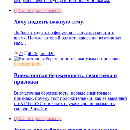
оформить через Госуслуги. Разбираем по шагам.
Q&A · второй-триместр
Хочу поднять важную тему.
Люблю заходить на форум, когда нужно скоротать
время. Но уже который раз натыкаюсь на негативных
мам…
77
40
26 jun 2026
Беременность
Внематочная беременность: симптомы и
признаки
Внематочная беременность: первые симптомы и
признаки, почему тест положительный, как её выявляют
по ХГЧ и УЗИ и в каких случаях срочно вызывать
скорую. Читайте.
Q&A · второй-триместр
Узнала пол ребенка: счастье и ожидания