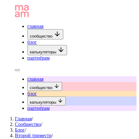
главная
сообщество
блог
калькуляторы
партнёрам
главная
сообщество
блог
калькуляторы
партнёрам
Главная
/
Сообщество
/
Блог
/
Второй триместр
/