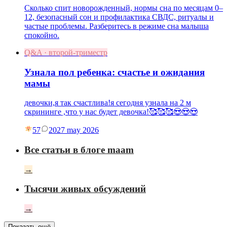
Сколько спит новорожденный, нормы сна по месяцам 0–
12, безопасный сон и профилактика СВДС, ритуалы и
частые проблемы. Разберитесь в режиме сна малыша
спокойно.
Q&A · второй-триместр
Узнала пол ребенка: счастье и ожидания
мамы
девочки,я так счастлива!я сегодня узнала на 2 м
скрининге ,что у нас будет девочка!🥰🥰🥰😍😍😍
57
20
27 may 2026
Все статьи в блоге maam
→
Тысячи живых обсуждений
→
Показать ещё