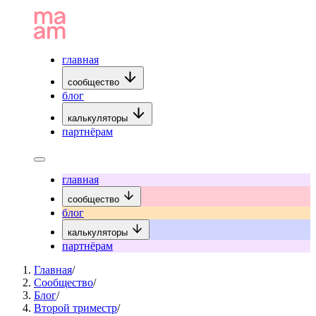
главная
сообщество
блог
калькуляторы
партнёрам
главная
сообщество
блог
калькуляторы
партнёрам
Главная
/
Сообщество
/
Блог
/
Второй триместр
/