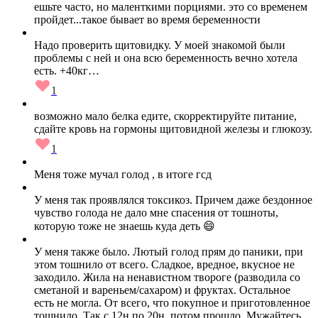
ешьте часто, но маленткими порциями. это со временем
пройдет...такое бывает во время беременности
Надо проверить щитовидку. У моей знакомой были
проблемы с ней и она всю беременность вечно хотела
есть. +40кг…
1
возможно мало белка едите, скорректируйте питание,
сдайте кровь на гормоны щитовидной железы и глюкозу.
1
Меня тоже мучал голод , в итоге гсд
У меня так проявлялся токсикоз. Причем даже бездонное
чувство голода не дало мне спасения от тошноты,
которую тоже не знаешь куда деть 😄
У меня также было. Лютый голод прям до паники, при
этом тошнило от всего. Сладкое, вредное, вкусное не
заходило. Жила на ненавистном твороге (разводила со
сметаной и вареньем/сахаром) и фруктах. Остальное
есть не могла. От всего, что покупное и приготовленное
тошнило. Так с 12н по 20н, потом прошло. Мужайтесь,