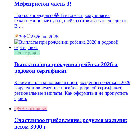
Мефепристон часть 3!
Пропала я надолго 😂 В итоге я промучилась с
схватками целые сутки, шейка готовилась очень долго.
В …
206
25
26 jun 2026
После родов
Выплаты при рождении ребёнка 2026 и
родовой сертификат
Какие выплаты положены при рождении ребёнка в 2026
году: единовременное пособие, родовой сертификат,
региональные выплаты. Как оформить и не пропустить
сроки.
Q&A · основная
Счастливое прибавление: родился мальчик
весом 3000 г