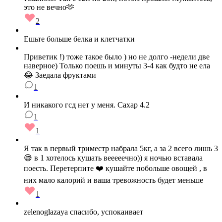
это не вечно🫶
2
Ешьте больше белка и клетчатки
Приветик !) тоже такое было ) но не долго -недели две
наверное) Только поешь и минуты 3-4 как будто не ела
😂 Заедала фруктами
1
И никакого гсд нет у меня. Сахар 4.2
1
1
Я так в первый триместр набрала 5кг, а за 2 всего лишь 3
😅 в 1 хотелось кушать вееееечно)) я ночью вставала
поесть. Перетерпите ❤️ кушайте побольше овощей , в
них мало калорий и ваша тревожность будет меньше
1
zelenoglazaya спасибо, успокаивает