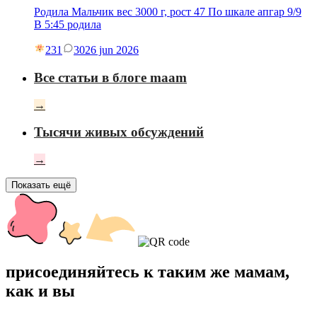
Родила Мальчик вес 3000 г, рост 47 По шкале апгар 9/9
В 5:45 родила
231
30
26 jun 2026
Все статьи в блоге maam
→
Тысячи живых обсуждений
→
Показать ещё
присоединяйтесь к таким же мамам,
как и вы