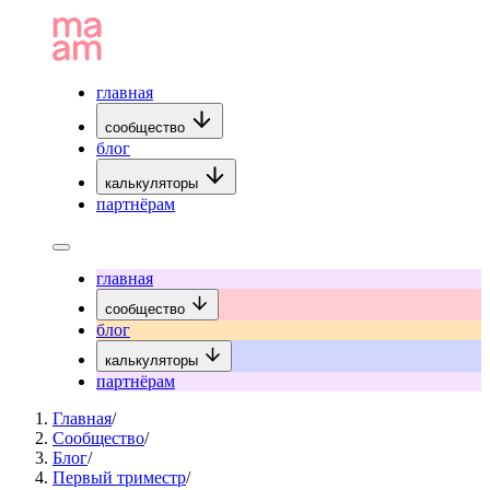
главная
сообщество
блог
калькуляторы
партнёрам
главная
сообщество
блог
калькуляторы
партнёрам
Главная
/
Сообщество
/
Блог
/
Первый триместр
/