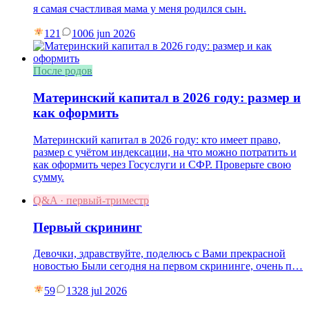
я самая счастливая мама у меня родился сын.
121
10
06 jun 2026
После родов
Материнский капитал в 2026 году: размер и
как оформить
Материнский капитал в 2026 году: кто имеет право,
размер с учётом индексации, на что можно потратить и
как оформить через Госуслуги и СФР. Проверьте свою
сумму.
Q&A · первый-триместр
Первый скрининг
Девочки, здравствуйте, поделюсь с Вами прекрасной
новостью Были сегодня на первом скрининге, очень п…
59
13
28 jul 2026